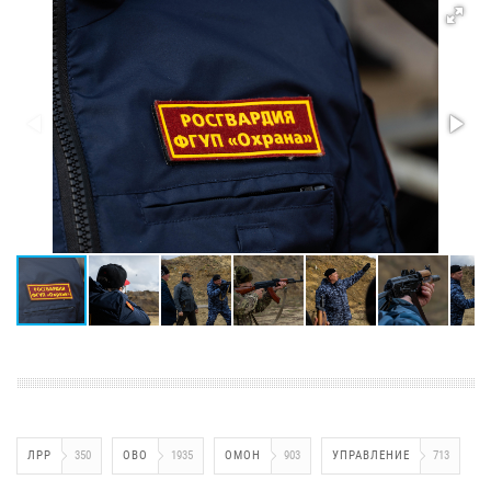
ЛРР
350
ОВО
1935
ОМОН
903
УПРАВЛЕНИЕ
713