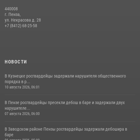
26 июля 2026, 06:00
5
440008
г. Пенза,
Росгвардия обеспечила безопасность праздничных мероприятий в
ул. Некрасова д. 28
День ВДВ в Пензе
+7 (8412) 68-25-58
03 августа 2026, 07:14
1
НОВОСТИ
В Кузнецке росгвардейцы задержали нарушителя общественного
порядка в р...
10 августа 2026, 06:01
В Пензе росгвардейцы пресекли дебош в баре и задержали двух
нарушителе...
07 августа 2026, 06:00
В Заводском районе Пензы росгвардейцы задержали дебошира в
баре