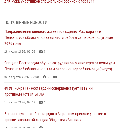
для нужд участников специальной военной операции
07 августа 2026, 04:00
5
В Заводском районе Пензы росгвардейцы задержали дебошира в
ПОПУЛЯРНЫЕ НОВОСТИ
баре
Подразделения вневедомственной охраны Росгвардии в
06 августа 2026, 05:00
Пензенской области подвели итоги работы за первое полугодие
2026 года
Телесюжет ГТРК «Россия.Пенза»: В Пензе обвиняются семь мужчин
в мошеннических действиях (видео)
28 июля 2026, 06:08
5
05 августа 2026, 15:50
1
Спецназ Росгвардии обучил сотрудников Министерства культуры
Пензенской области навыкам оказания первой помощи (видео)
В Заречном росгвардейцы почтили память легендарного генерала
Яковлева
03 августа 2026, 05:00
6
1
05 августа 2026, 07:00
ФГУП «Охрана» Росгвардии совершенствует навыки
противодействия БПЛА
Сотрудники пензенского ОМОН «Страж» познакомили участников
сборов «Гвардеец» с вооружением и техникой Росгвардии
17 июля 2026, 07:47
3
05 августа 2026, 06:15
6
Военнослужащие Росгвардии в Заречном приняли участие в
просветительской лекции Общества «Знание»
16 июля 2026, 05:00
2