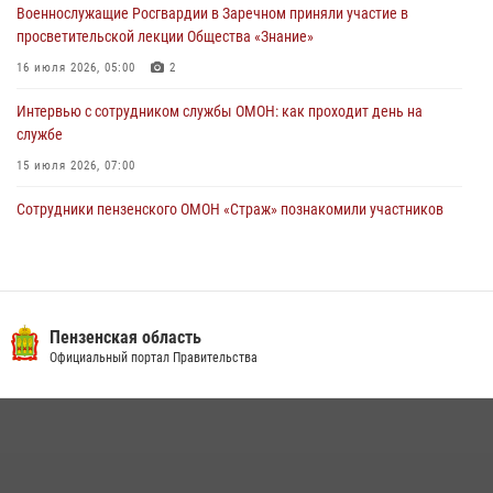
05 августа 2026, 04:00
Военнослужащие Росгвардии в Заречном приняли участие в
просветительской лекции Общества «Знание»
16 июля 2026, 05:00
2
Интервью с сотрудником службы ОМОН: как проходит день на
службе
15 июля 2026, 07:00
Сотрудники пензенского ОМОН «Страж» познакомили участников
сборов «Гвардеец» с вооружением и техникой Росгвардии
05 августа 2026, 06:15
6
Начальник Управления Росгвардии по Пензенской области Павел
Пучков посетил 55-й Всероссийский Лермонтовский праздник
Пензенская область
поэзии в «Тарханах»
Официальный портал Правительства
11 июля 2026, 10:00
2
В Пензе сотрудники Росгвардии обезвредили артиллерийский
боеприпас времен Великой Отечественной войны (видео)
13 июля 2026, 05:03
5
1