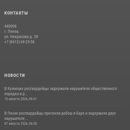
Пензенский ОМОН продолжает проводить встречи с детьми в
КОНТАКТЫ
рамках акции «Каникулы с Росгвардией»
26 июля 2026, 06:00
5
440008
г. Пенза,
Росгвардия обеспечила безопасность праздничных мероприятий в
ул. Некрасова д. 28
День ВДВ в Пензе
+7 (8412) 68-25-58
03 августа 2026, 07:14
1
НОВОСТИ
В Кузнецке росгвардейцы задержали нарушителя общественного
порядка в р...
10 августа 2026, 06:01
В Пензе росгвардейцы пресекли дебош в баре и задержали двух
нарушителе...
07 августа 2026, 06:00