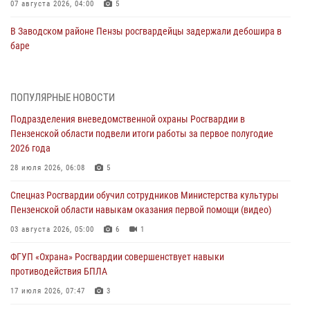
07 августа 2026, 04:00
5
В Заводском районе Пензы росгвардейцы задержали дебошира в
баре
06 августа 2026, 05:00
Телесюжет ГТРК «Россия.Пенза»: В Пензе обвиняются семь мужчин
ПОПУЛЯРНЫЕ НОВОСТИ
в мошеннических действиях (видео)
Подразделения вневедомственной охраны Росгвардии в
05 августа 2026, 15:50
1
Пензенской области подвели итоги работы за первое полугодие
2026 года
В Заречном росгвардейцы почтили память легендарного генерала
Яковлева
28 июля 2026, 06:08
5
05 августа 2026, 07:00
Спецназ Росгвардии обучил сотрудников Министерства культуры
Пензенской области навыкам оказания первой помощи (видео)
Сотрудники пензенского ОМОН «Страж» познакомили участников
сборов «Гвардеец» с вооружением и техникой Росгвардии
03 августа 2026, 05:00
6
1
05 августа 2026, 06:15
6
ФГУП «Охрана» Росгвардии совершенствует навыки
противодействия БПЛА
В Пензе сотрудники Росгвардии оказали помощь
дезориентированному пенсионеру
17 июля 2026, 07:47
3