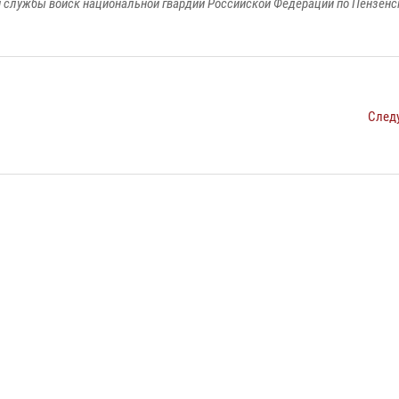
 службы войск национальной гвардии Российской Федерации по Пензенс
След