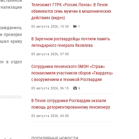
омственной
Телесюжет ГТРК «Россия.Пенза»: В Пензе
гнализации
обвиняются семь мужчин в мошеннических
действиях (видео)
05 августа 2026, 15:50
1
ражданина,
ри проверке
В Заречном росгвардейцы почтили память
ршил кражу
легендарного генерала Яковлева
05 августа 2026, 07:00
ен в отдел
Сотрудники пензенского ОМОН «Страж»
познакомили участников сборов «Гвардеец»
с вооружением и техникой Росгвардии
05 августа 2026, 06:15
6
В Пензе сотрудники Росгвардии оказали
помощь дезориентированному пенсионеру
05 августа 2026, 04:00
В Пензе при силовой поддержке Росгвардии
пресечена деятельность ОПГ,
ПОПУЛЯРНЫЕ НОВОСТИ