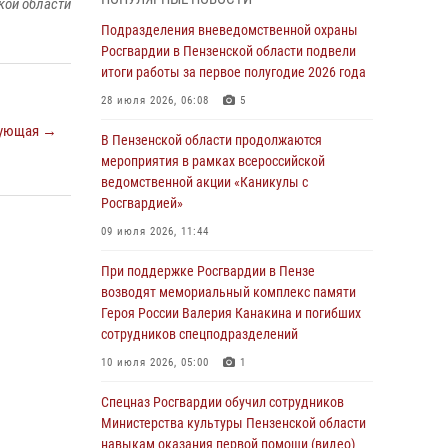
кой области
маскировавшейся под реабилитационный
центр (видео)
Подразделения вневедомственной охраны
Росгвардии в Пензенской области подвели
04 августа 2026, 07:05
4
1
итоги работы за первое полугодие 2026 года
В Управлении Росгвардии по Пензенской
28 июля 2026, 06:08
5
области подвели итоги работы за первое
ующая →
полугодие 2026 года
В Пензенской области продолжаются
мероприятия в рамках всероссийской
04 августа 2026, 06:08
ведомственной акции «Каникулы с
Росгвардией»
Росгвардия обеспечила безопасность
праздничных мероприятий в День ВДВ в
09 июля 2026, 11:44
Пензе
При поддержке Росгвардии в Пензе
03 августа 2026, 07:14
1
возводят мемориальный комплекс памяти
Героя России Валерия Канакина и погибших
В Пензе сотрудники Росгвардии задержали
сотрудников спецподразделений
мужчину, который криками и нецензурной
бранью напугал жильцов многоквартирного
10 июля 2026, 05:00
1
дома
Спецназ Росгвардии обучил сотрудников
03 августа 2026, 05:59
Министерства культуры Пензенской области
навыкам оказания первой помощи (видео)
Росгвардейцы Пензенской области отмечают