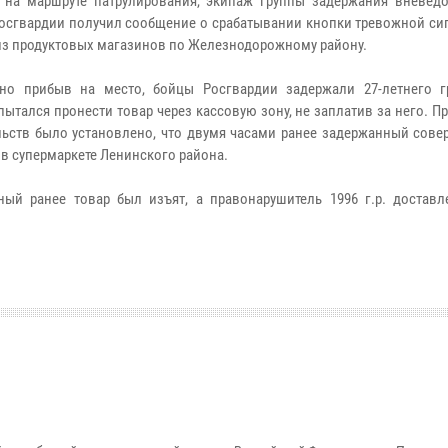
 на маршруте патрулирования, экипаж группы задержания вневед
осгвардии получил сообщение о срабатывании кнопки тревожной си
из продуктовых магазинов по Железнодорожному району.
но прибыв на место, бойцы Росгвардии задержали 27-летнего г
пытался пронести товар через кассовую зону, не заплатив за него. П
льств было установлено, что двумя часами ранее задержанный сове
в супермаркете Ленинского района.
ый ранее товар был изъят, а правонарушитель 1996 г.р. доставл