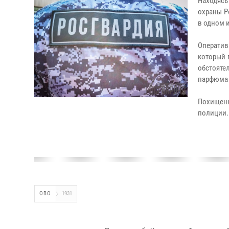
Находясь
охраны Р
в одном 
Оператив
который 
обстояте
парфюма 
Похищенн
полиции.
ОВО
1931