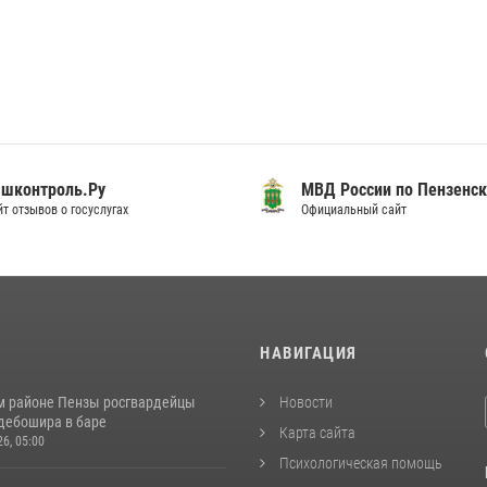
шконтроль.Ру
МВД России по Пензенск
т отзывов о госуслугах
Официальный сайт
И
НАВИГАЦИЯ
м районе Пензы росгвардейцы
Новости
дебошира в баре
Карта сайта
26, 05:00
Психологическая помощь