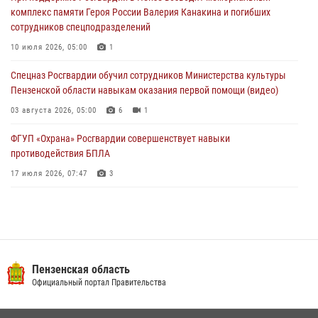
04 августа 2026, 07:05
4
1
комплекс памяти Героя России Валерия Канакина и погибших
сотрудников спецподразделений
В Управлении Росгвардии по Пензенской области подвели итоги
работы за первое полугодие 2026 года
10 июля 2026, 05:00
1
04 августа 2026, 06:08
Спецназ Росгвардии обучил сотрудников Министерства культуры
Пензенской области навыкам оказания первой помощи (видео)
03 августа 2026, 05:00
6
1
ФГУП «Охрана» Росгвардии совершенствует навыки
противодействия БПЛА
17 июля 2026, 07:47
3
Пензенский спецназ Росгвардии готовит студентов к окружному
этапу «Зарницы 2.0» (видео)
10 июля 2026, 06:01
6
1
Военнослужащие Росгвардии в Заречном приняли участие в
Пензенская область
просветительской лекции Общества «Знание»
Официальный портал Правительства
16 июля 2026, 05:00
2