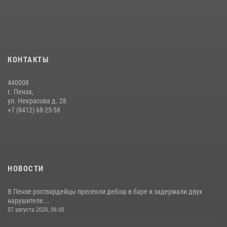
Интервью с сотрудником службы ОМОН: как проходит день на
службе
15 июля 2026, 07:00
Сотрудники пензенского ОМОН «Страж» познакомили участников
КОНТАКТЫ
сборов «Гвардеец» с вооружением и техникой Росгвардии
05 августа 2026, 06:15
6
440008
г. Пенза,
Начальник Управления Росгвардии по Пензенской области Павел
ул. Некрасова д. 28
Пучков посетил 55-й Всероссийский Лермонтовский праздник
+7 (8412) 68-25-58
поэзии в «Тарханах»
11 июля 2026, 10:00
2
НОВОСТИ
В Пензе росгвардейцы пресекли дебош в баре и задержали двух
нарушителе...
07 августа 2026, 06:00