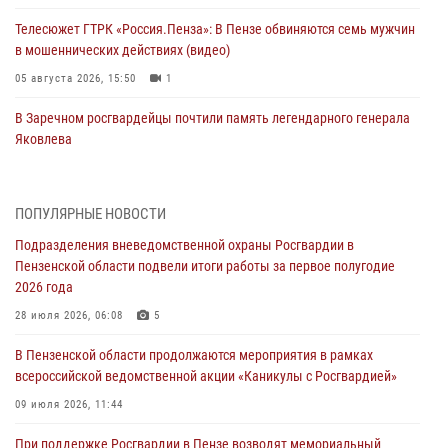
Телесюжет ГТРК «Россия.Пенза»: В Пензе обвиняются семь мужчин
в мошеннических действиях (видео)
05 августа 2026, 15:50
1
В Заречном росгвардейцы почтили память легендарного генерала
Яковлева
05 августа 2026, 07:00
Сотрудники пензенского ОМОН «Страж» познакомили участников
ПОПУЛЯРНЫЕ НОВОСТИ
сборов «Гвардеец» с вооружением и техникой Росгвардии
Подразделения вневедомственной охраны Росгвардии в
05 августа 2026, 06:15
6
Пензенской области подвели итоги работы за первое полугодие
2026 года
В Пензе сотрудники Росгвардии оказали помощь
дезориентированному пенсионеру
28 июля 2026, 06:08
5
05 августа 2026, 04:00
В Пензенской области продолжаются мероприятия в рамках
всероссийской ведомственной акции «Каникулы с Росгвардией»
В Пензе при силовой поддержке Росгвардии пресечена
деятельность ОПГ, маскировавшейся под реабилитационный центр
09 июля 2026, 11:44
(видео)
При поддержке Росгвардии в Пензе возводят мемориальный