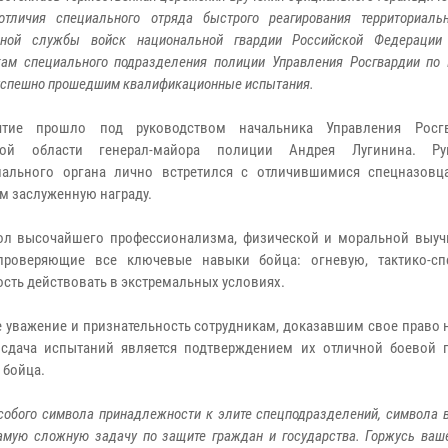
отличия специального отряда быстрого реагирования территориальн
ной службы войск национальной гвардии Российской Федерации 
кам специального подразделения полиции Управления Росгвардии по
 успешно прошедшим квалификационные испытания.
ятие прошло под руководством начальника Управления Росг
кой области генерал-майора полиции Андрея Лугинина. Рук
иального органа лично встретился с отличившимися спецназовц
им заслуженную награду.
ол высочайшего профессионализма, физической и моральной выучк
проверяющие все ключевые навыки бойца: огневую, тактико-сп
ость действовать в экстремальных условиях.
е уважение и признательность сотрудникам, доказавшим свое право
 сдача испытаний является подтверждением их отличной боевой г
 бойца.
собого символа принадлежности к элите спецподразделений, символа
амую сложную задачу по защите граждан и государства. Горжусь ваш