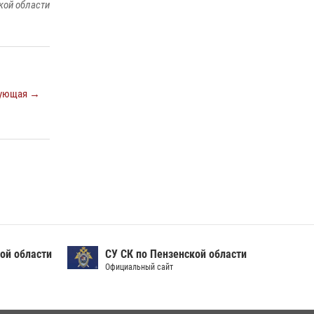
кой области
Сотрудники пензенского ОМОН «Страж»
познакомили участников сборов «Гвардеец»
с вооружением и техникой Росгвардии
05 августа 2026, 06:15
6
Начальник Управления Росгвардии по
ующая →
Пензенской области Павел Пучков посетил
55-й Всероссийский Лермонтовский праздник
поэзии в «Тарханах»
11 июля 2026, 10:00
2
ой области
СУ СК по Пензенской области
Официальный сайт