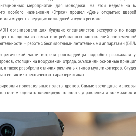
ентационных мероприятий для молодежи. На этой неделе на б
ого особого назначения «Страж» прошел «День открытых дверей
 стали студенты ведущих колледжей и вузов региона.
МОН организовали для будущих специалистов экскурсию по подр
кцент на одном из самых востребованных направлений современной
еятельности — работе с беспилотными летательными аппаратами (БПЛ
еоретической части встречи росгвардейцы подробно рассказали 
дронов, стоящих на вооружении отряда, объяснили основные принци
и, а также разобрали отличия различных типов мультикоптеров. Студ
ы о ее тактико-технических характеристиках.
рировали показательные полеты дронов. Самые зрелищные маневры
ило гостям оценить ювелирную точность управления и возможности