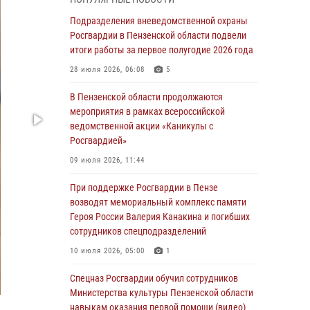
маскировавшейся под реабилитационный
центр (видео)
Подразделения вневедомственной охраны
Росгвардии в Пензенской области подвели
04 августа 2026, 07:05
4
1
итоги работы за первое полугодие 2026 года
В Управлении Росгвардии по Пензенской
28 июля 2026, 06:08
5
области подвели итоги работы за первое
полугодие 2026 года
В Пензенской области продолжаются
мероприятия в рамках всероссийской
04 августа 2026, 06:08
ведомственной акции «Каникулы с
Росгвардией»
Росгвардия обеспечила безопасность
праздничных мероприятий в День ВДВ в
09 июля 2026, 11:44
Пензе
При поддержке Росгвардии в Пензе
03 августа 2026, 07:14
1
возводят мемориальный комплекс памяти
Героя России Валерия Канакина и погибших
В Пензе сотрудники Росгвардии задержали
сотрудников спецподразделений
мужчину, который криками и нецензурной
бранью напугал жильцов многоквартирного
10 июля 2026, 05:00
1
дома
Спецназ Росгвардии обучил сотрудников
03 августа 2026, 05:59
Министерства культуры Пензенской области
навыкам оказания первой помощи (видео)
Росгвардейцы Пензенской области отмечают