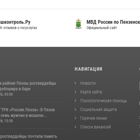
шконтроль.Ру
МВД России по Пензенск
т отзывов о госуслугах
Официальный сайт
И
НАВИГАЦИЯ
м районе Пензы росгвардейцы
Новости
дебошира в баре
Карта сайта
26, 05:00
Психологическая помощь
Социальная защита
ГТРК «Россия.Пенза»: В Пензе
 семь мужчин в мошенн...
Горячие линии
26, 15:50
Список вакансий
 росгвардейцы почтили память