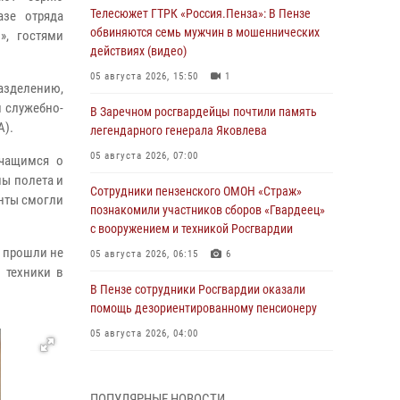
Телесюжет ГТРК «Россия.Пенза»: В Пензе
азе отряда
обвиняются семь мужчин в мошеннических
», гостями
действиях (видео)
05 августа 2026, 15:50
1
азделению,
 служебно-
В Заречном росгвардейцы почтили память
А).
легендарного генерала Яковлева
05 августа 2026, 07:00
учащимся о
пы полета и
Сотрудники пензенского ОМОН «Страж»
енты смогли
познакомили участников сборов «Гвардеец»
с вооружением и техникой Росгвардии
 прошли не
05 августа 2026, 06:15
6
 техники в
В Пензе сотрудники Росгвардии оказали
помощь дезориентированному пенсионеру
05 августа 2026, 04:00
В Пензе при силовой поддержке Росгвардии
пресечена деятельность ОПГ,
ПОПУЛЯРНЫЕ НОВОСТИ