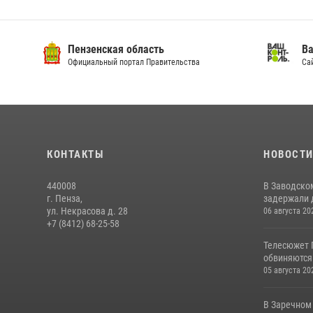
Пензенская область
Ва
Официальный портал Правительства
Сай
КОНТАКТЫ
НОВОСТ
440008
В Заводско
г. Пенза,
задержали 
ул. Некрасова д. 28
06 августа 20
+7 (8412) 68-25-58
Телесюжет 
обвиняются
05 августа 20
В Заречном