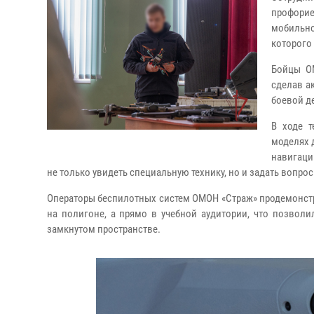
профори
мобильн
которого
Бойцы О
сделав а
боевой д
В ходе т
моделях 
навигаци
не только увидеть специальную технику, но и задать вопрос
Операторы беспилотных систем ОМОН «Страж» продемонст
на полигоне, а прямо в учебной аудитории, что позвол
замкнутом пространстве.