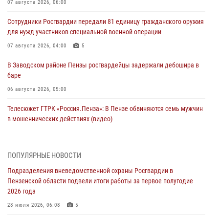
07 августа 2026, 06:00
Сотрудники Росгвардии передали 81 единицу гражданского оружия
для нужд участников специальной военной операции
07 августа 2026, 04:00
5
В Заводском районе Пензы росгвардейцы задержали дебошира в
баре
06 августа 2026, 05:00
Телесюжет ГТРК «Россия.Пенза»: В Пензе обвиняются семь мужчин
в мошеннических действиях (видео)
05 августа 2026, 15:50
1
В Заречном росгвардейцы почтили память легендарного генерала
ПОПУЛЯРНЫЕ НОВОСТИ
Яковлева
Подразделения вневедомственной охраны Росгвардии в
05 августа 2026, 07:00
Пензенской области подвели итоги работы за первое полугодие
2026 года
Сотрудники пензенского ОМОН «Страж» познакомили участников
сборов «Гвардеец» с вооружением и техникой Росгвардии
28 июля 2026, 06:08
5