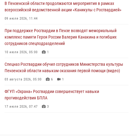
05 августа 2026, 06:15
6
В Пензенской области продолжаются мероприятия в рамках
всероссийской ведомственной акции «Каникулы с Росгвардией»
В Пензе сотрудники Росгвардии оказали помощь
дезориентированному пенсионеру
09 июля 2026, 11:44
05 августа 2026, 04:00
При поддержке Росгвардии в Пензе возводят мемориальный
комплекс памяти Героя России Валерия Канакина и погибших
В Пензе при силовой поддержке Росгвардии пресечена
сотрудников спецподразделений
деятельность ОПГ, маскировавшейся под реабилитационный центр
(видео)
10 июля 2026, 05:00
1
04 августа 2026, 07:05
4
1
Спецназ Росгвардии обучил сотрудников Министерства культуры
Пензенской области навыкам оказания первой помощи (видео)
03 августа 2026, 05:00
6
1
ФГУП «Охрана» Росгвардии совершенствует навыки
противодействия БПЛА
17 июля 2026, 07:47
3
Военнослужащие Росгвардии в Заречном приняли участие в
просветительской лекции Общества «Знание»
16 июля 2026, 05:00
2