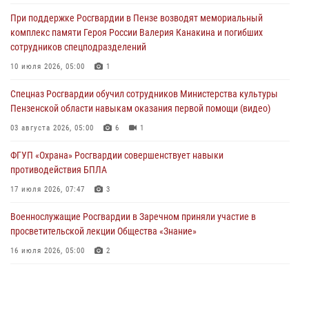
05 августа 2026, 06:15
6
При поддержке Росгвардии в Пензе возводят мемориальный
комплекс памяти Героя России Валерия Канакина и погибших
В Пензе сотрудники Росгвардии оказали помощь
сотрудников спецподразделений
дезориентированному пенсионеру
10 июля 2026, 05:00
1
05 августа 2026, 04:00
Спецназ Росгвардии обучил сотрудников Министерства культуры
В Пензе при силовой поддержке Росгвардии пресечена
Пензенской области навыкам оказания первой помощи (видео)
деятельность ОПГ, маскировавшейся под реабилитационный центр
(видео)
03 августа 2026, 05:00
6
1
04 августа 2026, 07:05
4
1
ФГУП «Охрана» Росгвардии совершенствует навыки
противодействия БПЛА
17 июля 2026, 07:47
3
Военнослужащие Росгвардии в Заречном приняли участие в
просветительской лекции Общества «Знание»
16 июля 2026, 05:00
2
Пензенский спецназ Росгвардии готовит студентов к окружному
этапу «Зарницы 2.0» (видео)