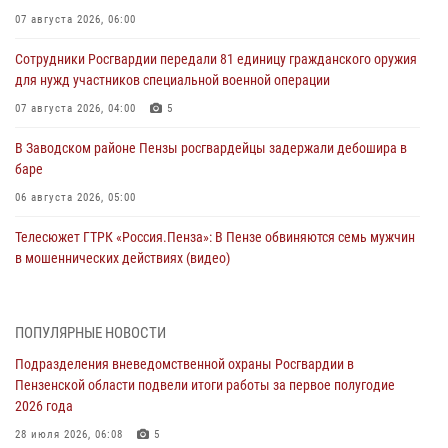
07 августа 2026, 06:00
Сотрудники Росгвардии передали 81 единицу гражданского оружия
для нужд участников специальной военной операции
07 августа 2026, 04:00
5
В Заводском районе Пензы росгвардейцы задержали дебошира в
баре
06 августа 2026, 05:00
Телесюжет ГТРК «Россия.Пенза»: В Пензе обвиняются семь мужчин
в мошеннических действиях (видео)
05 августа 2026, 15:50
1
В Заречном росгвардейцы почтили память легендарного генерала
ПОПУЛЯРНЫЕ НОВОСТИ
Яковлева
Подразделения вневедомственной охраны Росгвардии в
05 августа 2026, 07:00
Пензенской области подвели итоги работы за первое полугодие
2026 года
Сотрудники пензенского ОМОН «Страж» познакомили участников
сборов «Гвардеец» с вооружением и техникой Росгвардии
28 июля 2026, 06:08
5