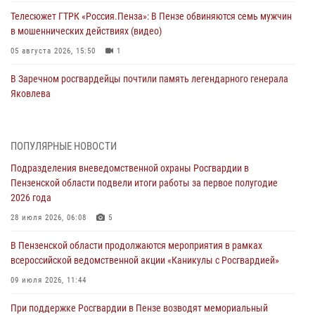
Телесюжет ГТРК «Россия.Пенза»: В Пензе обвиняются семь мужчин
в мошеннических действиях (видео)
05 августа 2026, 15:50
1
В Заречном росгвардейцы почтили память легендарного генерала
Яковлева
05 августа 2026, 07:00
Сотрудники пензенского ОМОН «Страж» познакомили участников
ПОПУЛЯРНЫЕ НОВОСТИ
сборов «Гвардеец» с вооружением и техникой Росгвардии
Подразделения вневедомственной охраны Росгвардии в
05 августа 2026, 06:15
6
Пензенской области подвели итоги работы за первое полугодие
2026 года
В Пензе сотрудники Росгвардии оказали помощь
дезориентированному пенсионеру
28 июля 2026, 06:08
5
05 августа 2026, 04:00
В Пензенской области продолжаются мероприятия в рамках
всероссийской ведомственной акции «Каникулы с Росгвардией»
В Пензе при силовой поддержке Росгвардии пресечена
деятельность ОПГ, маскировавшейся под реабилитационный центр
09 июля 2026, 11:44
(видео)
При поддержке Росгвардии в Пензе возводят мемориальный