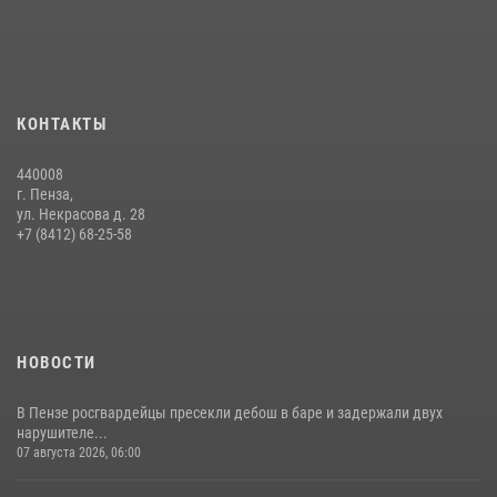
Интервью с сотрудником службы ОМОН: как проходит день на
службе
15 июля 2026, 07:00
Сотрудники пензенского ОМОН «Страж» познакомили участников
КОНТАКТЫ
сборов «Гвардеец» с вооружением и техникой Росгвардии
05 августа 2026, 06:15
6
440008
г. Пенза,
Начальник Управления Росгвардии по Пензенской области Павел
ул. Некрасова д. 28
Пучков посетил 55-й Всероссийский Лермонтовский праздник
+7 (8412) 68-25-58
поэзии в «Тарханах»
11 июля 2026, 10:00
2
НОВОСТИ
В Пензе росгвардейцы пресекли дебош в баре и задержали двух
нарушителе...
07 августа 2026, 06:00