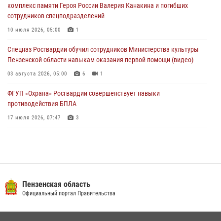
04 августа 2026, 07:05
4
1
комплекс памяти Героя России Валерия Канакина и погибших
сотрудников спецподразделений
В Управлении Росгвардии по Пензенской области подвели итоги
работы за первое полугодие 2026 года
10 июля 2026, 05:00
1
04 августа 2026, 06:08
Спецназ Росгвардии обучил сотрудников Министерства культуры
Пензенской области навыкам оказания первой помощи (видео)
03 августа 2026, 05:00
6
1
ФГУП «Охрана» Росгвардии совершенствует навыки
противодействия БПЛА
17 июля 2026, 07:47
3
Военнослужащие Росгвардии в Заречном приняли участие в
просветительской лекции Общества «Знание»
16 июля 2026, 05:00
2
Пензенский спецназ Росгвардии готовит студентов к окружному
Пензенская область
этапу «Зарницы 2.0» (видео)
Официальный портал Правительства
10 июля 2026, 06:01
6
1