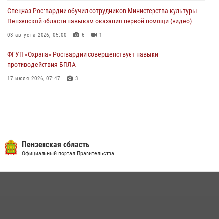
службы
Спецназ Росгвардии обучил сотрудников Министерства культуры
03 августа 2026, 05:15
Пензенской области навыкам оказания первой помощи (видео)
03 августа 2026, 05:00
6
1
ФГУП «Охрана» Росгвардии совершенствует навыки
противодействия БПЛА
17 июля 2026, 07:47
3
Пензенский спецназ Росгвардии готовит студентов к окружному
этапу «Зарницы 2.0» (видео)
10 июля 2026, 06:01
6
1
Военнослужащие Росгвардии в Заречном приняли участие в
Пензенская область
просветительской лекции Общества «Знание»
Официальный портал Правительства
16 июля 2026, 05:00
2
Интервью с сотрудником службы ОМОН: как проходит день на
службе
15 июля 2026, 07:00