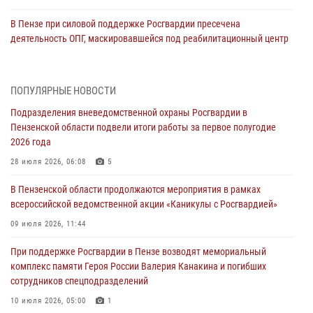
В Пензе при силовой поддержке Росгвардии пресечена
деятельность ОПГ, маскировавшейся под реабилитационный центр
(видео)
04 августа 2026, 07:05
4
1
ПОПУЛЯРНЫЕ НОВОСТИ
В Управлении Росгвардии по Пензенской области подвели итоги
Подразделения вневедомственной охраны Росгвардии в
работы за первое полугодие 2026 года
Пензенской области подвели итоги работы за первое полугодие
04 августа 2026, 06:08
2026 года
Росгвардия обеспечила безопасность праздничных мероприятий в
28 июля 2026, 06:08
5
День ВДВ в Пензе
В Пензенской области продолжаются мероприятия в рамках
03 августа 2026, 07:14
1
всероссийской ведомственной акции «Каникулы с Росгвардией»
В Пензе сотрудники Росгвардии задержали мужчину, который
09 июля 2026, 11:44
криками и нецензурной бранью напугал жильцов многоквартирного
При поддержке Росгвардии в Пензе возводят мемориальный
дома
комплекс памяти Героя России Валерия Канакина и погибших
03 августа 2026, 05:59
сотрудников спецподразделений
Росгвардейцы Пензенской области отмечают 35-летие дежурной
10 июля 2026, 05:00
1