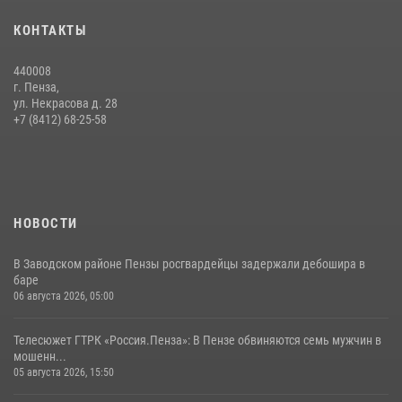
Начальник Управления Росгвардии по Пензенской области Павел
КОНТАКТЫ
Пучков посетил 55-й Всероссийский Лермонтовский праздник
поэзии в «Тарханах»
440008
11 июля 2026, 10:00
2
г. Пенза,
ул. Некрасова д. 28
Сотрудники пензенского ОМОН «Страж» познакомили участников
+7 (8412) 68-25-58
сборов «Гвардеец» с вооружением и техникой Росгвардии
05 августа 2026, 06:15
6
НОВОСТИ
В Заводском районе Пензы росгвардейцы задержали дебошира в
баре
06 августа 2026, 05:00
Телесюжет ГТРК «Россия.Пенза»: В Пензе обвиняются семь мужчин в
мошенн...
05 августа 2026, 15:50