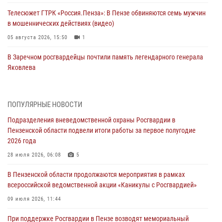
Телесюжет ГТРК «Россия.Пенза»: В Пензе обвиняются семь мужчин
в мошеннических действиях (видео)
05 августа 2026, 15:50
1
В Заречном росгвардейцы почтили память легендарного генерала
Яковлева
05 августа 2026, 07:00
Сотрудники пензенского ОМОН «Страж» познакомили участников
ПОПУЛЯРНЫЕ НОВОСТИ
сборов «Гвардеец» с вооружением и техникой Росгвардии
Подразделения вневедомственной охраны Росгвардии в
05 августа 2026, 06:15
6
Пензенской области подвели итоги работы за первое полугодие
2026 года
В Пензе сотрудники Росгвардии оказали помощь
дезориентированному пенсионеру
28 июля 2026, 06:08
5
05 августа 2026, 04:00
В Пензенской области продолжаются мероприятия в рамках
всероссийской ведомственной акции «Каникулы с Росгвардией»
В Пензе при силовой поддержке Росгвардии пресечена
деятельность ОПГ, маскировавшейся под реабилитационный центр
09 июля 2026, 11:44
(видео)
При поддержке Росгвардии в Пензе возводят мемориальный