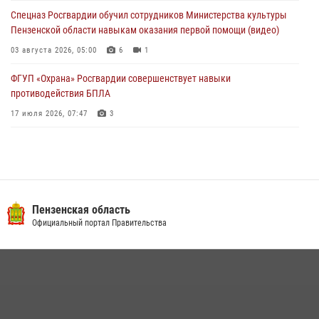
службы
Спецназ Росгвардии обучил сотрудников Министерства культуры
03 августа 2026, 05:15
Пензенской области навыкам оказания первой помощи (видео)
03 августа 2026, 05:00
6
1
ФГУП «Охрана» Росгвардии совершенствует навыки
противодействия БПЛА
17 июля 2026, 07:47
3
Военнослужащие Росгвардии в Заречном приняли участие в
просветительской лекции Общества «Знание»
16 июля 2026, 05:00
2
Пензенский спецназ Росгвардии готовит студентов к окружному
Пензенская область
этапу «Зарницы 2.0» (видео)
Официальный портал Правительства
10 июля 2026, 06:01
6
1
Интервью с сотрудником службы ОМОН: как проходит день на
службе
15 июля 2026, 07:00