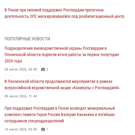
В Пензе при силовой поддержке Росгвардии пресечена
деятельность ОПГ, маскировавшейся под реабилитационный центр
(видео)
04 августа 2026, 07:05
4
1
ПОПУЛЯРНЫЕ НОВОСТИ
В Управлении Росгвардии по Пензенской области подвели итоги
Подразделения вневедомственной охраны Росгвардии в
работы за первое полугодие 2026 года
Пензенской области подвели итоги работы за первое полугодие
04 августа 2026, 06:08
2026 года
Росгвардия обеспечила безопасность праздничных мероприятий в
28 июля 2026, 06:08
5
День ВДВ в Пензе
В Пензенской области продолжаются мероприятия в рамках
03 августа 2026, 07:14
1
всероссийской ведомственной акции «Каникулы с Росгвардией»
В Пензе сотрудники Росгвардии задержали мужчину, который
09 июля 2026, 11:44
криками и нецензурной бранью напугал жильцов многоквартирного
При поддержке Росгвардии в Пензе возводят мемориальный
дома
комплекс памяти Героя России Валерия Канакина и погибших
03 августа 2026, 05:59
сотрудников спецподразделений
Росгвардейцы Пензенской области отмечают 35-летие дежурной
10 июля 2026, 05:00
1