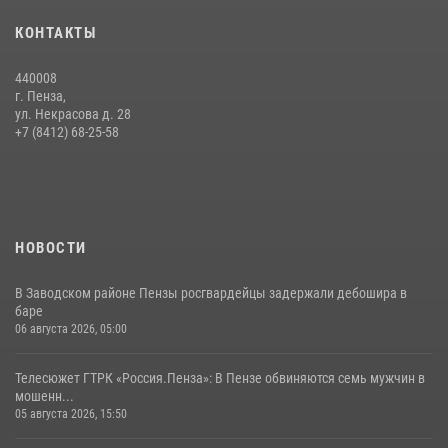
Начальник Управления Росгвардии по Пензенской области Павел
КОНТАКТЫ
Пучков посетил 55-й Всероссийский Лермонтовский праздник
поэзии в «Тарханах»
440008
11 июля 2026, 10:00
2
г. Пенза,
ул. Некрасова д. 28
Сотрудники пензенского ОМОН «Страж» познакомили участников
+7 (8412) 68-25-58
сборов «Гвардеец» с вооружением и техникой Росгвардии
05 августа 2026, 06:15
6
НОВОСТИ
В Заводском районе Пензы росгвардейцы задержали дебошира в
баре
06 августа 2026, 05:00
Телесюжет ГТРК «Россия.Пенза»: В Пензе обвиняются семь мужчин в
мошенн...
05 августа 2026, 15:50