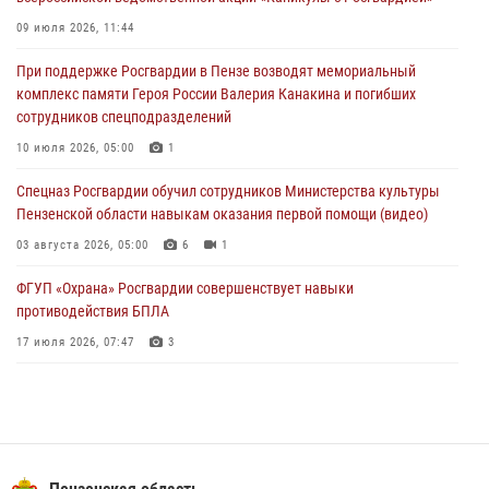
Росгвардия обеспечила безопасность праздничных мероприятий в
09 июля 2026, 11:44
День ВДВ в Пензе
При поддержке Росгвардии в Пензе возводят мемориальный
03 августа 2026, 07:14
1
комплекс памяти Героя России Валерия Канакина и погибших
сотрудников спецподразделений
В Пензе сотрудники Росгвардии задержали мужчину, который
криками и нецензурной бранью напугал жильцов многоквартирного
10 июля 2026, 05:00
1
дома
Спецназ Росгвардии обучил сотрудников Министерства культуры
03 августа 2026, 05:59
Пензенской области навыкам оказания первой помощи (видео)
03 августа 2026, 05:00
6
1
ФГУП «Охрана» Росгвардии совершенствует навыки
противодействия БПЛА
17 июля 2026, 07:47
3
Военнослужащие Росгвардии в Заречном приняли участие в
просветительской лекции Общества «Знание»
16 июля 2026, 05:00
2
Пензенский спецназ Росгвардии готовит студентов к окружному