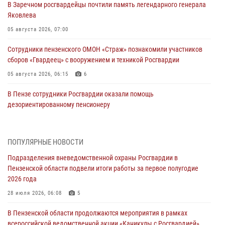
В Заречном росгвардейцы почтили память легендарного генерала
Яковлева
05 августа 2026, 07:00
Сотрудники пензенского ОМОН «Страж» познакомили участников
сборов «Гвардеец» с вооружением и техникой Росгвардии
05 августа 2026, 06:15
6
В Пензе сотрудники Росгвардии оказали помощь
дезориентированному пенсионеру
05 августа 2026, 04:00
В Пензе при силовой поддержке Росгвардии пресечена
ПОПУЛЯРНЫЕ НОВОСТИ
деятельность ОПГ, маскировавшейся под реабилитационный центр
Подразделения вневедомственной охраны Росгвардии в
(видео)
Пензенской области подвели итоги работы за первое полугодие
04 августа 2026, 07:05
4
1
2026 года
В Управлении Росгвардии по Пензенской области подвели итоги
28 июля 2026, 06:08
5
работы за первое полугодие 2026 года
В Пензенской области продолжаются мероприятия в рамках
04 августа 2026, 06:08
всероссийской ведомственной акции «Каникулы с Росгвардией»