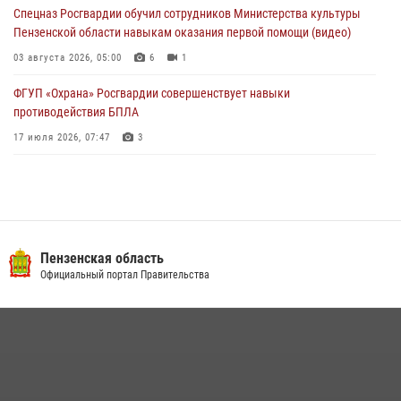
Спецназ Росгвардии обучил сотрудников Министерства культуры
03 августа 2026, 05:59
Пензенской области навыкам оказания первой помощи (видео)
03 августа 2026, 05:00
6
1
ФГУП «Охрана» Росгвардии совершенствует навыки
противодействия БПЛА
17 июля 2026, 07:47
3
Военнослужащие Росгвардии в Заречном приняли участие в
просветительской лекции Общества «Знание»
16 июля 2026, 05:00
2
Пензенский спецназ Росгвардии готовит студентов к окружному
Пензенская область
этапу «Зарницы 2.0» (видео)
Официальный портал Правительства
10 июля 2026, 06:01
6
1
Интервью с сотрудником службы ОМОН: как проходит день на
службе
15 июля 2026, 07:00