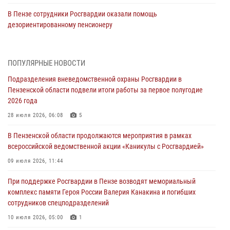
В Пензе сотрудники Росгвардии оказали помощь
дезориентированному пенсионеру
05 августа 2026, 04:00
В Пензе при силовой поддержке Росгвардии пресечена
ПОПУЛЯРНЫЕ НОВОСТИ
деятельность ОПГ, маскировавшейся под реабилитационный центр
Подразделения вневедомственной охраны Росгвардии в
(видео)
Пензенской области подвели итоги работы за первое полугодие
04 августа 2026, 07:05
4
1
2026 года
В Управлении Росгвардии по Пензенской области подвели итоги
28 июля 2026, 06:08
5
работы за первое полугодие 2026 года
В Пензенской области продолжаются мероприятия в рамках
04 августа 2026, 06:08
всероссийской ведомственной акции «Каникулы с Росгвардией»
Росгвардия обеспечила безопасность праздничных мероприятий в
09 июля 2026, 11:44
День ВДВ в Пензе
При поддержке Росгвардии в Пензе возводят мемориальный
03 августа 2026, 07:14
1
комплекс памяти Героя России Валерия Канакина и погибших
сотрудников спецподразделений
В Пензе сотрудники Росгвардии задержали мужчину, который
криками и нецензурной бранью напугал жильцов многоквартирного
10 июля 2026, 05:00
1
дома