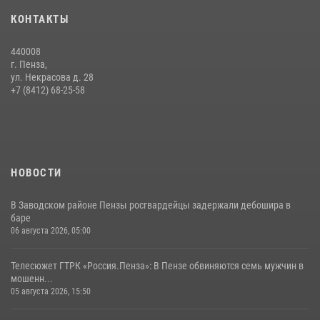
Сотрудники пензенского ОМОН «Страж» познакомили участников
КОНТАКТЫ
сборов «Гвардеец» с вооружением и техникой Росгвардии
05 августа 2026, 06:15
6
440008
г. Пенза,
Начальник Управления Росгвардии по Пензенской области Павел
ул. Некрасова д. 28
Пучков посетил 55-й Всероссийский Лермонтовский праздник
+7 (8412) 68-25-58
поэзии в «Тарханах»
11 июля 2026, 10:00
2
НОВОСТИ
В Заводском районе Пензы росгвардейцы задержали дебошира в
баре
06 августа 2026, 05:00
Телесюжет ГТРК «Россия.Пенза»: В Пензе обвиняются семь мужчин в
мошенн...
05 августа 2026, 15:50