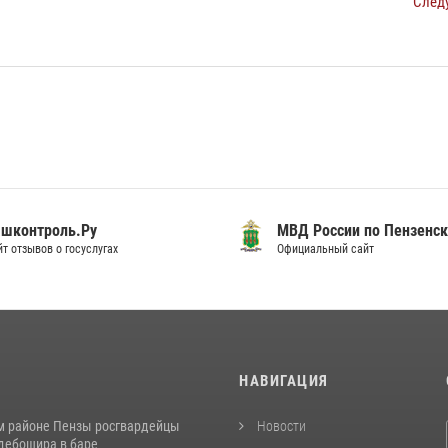
След
шконтроль.Ру
МВД России по Пензенск
т отзывов о госуслугах
Официальный сайт
И
НАВИГАЦИЯ
м районе Пензы росгвардейцы
Новости
дебошира в баре