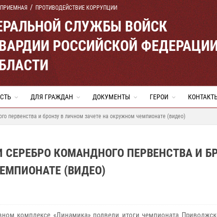
 ПРИЕМНАЯ
ПРОТИВОДЕЙСТВИЕ КОРРУПЦИИ
ЕРАЛЬНОЙ СЛУЖБЫ ВОЙСК
ВАРДИИ РОССИЙСКОЙ ФЕДЕРАЦИ
ОБЛАСТИ
СТЬ
ДЛЯ ГРАЖДАН
ДОКУМЕНТЫ
ГЕРОИ
КОНТАКТ
го первенства и бронзу в личном зачете на окружном чемпионате (видео)
 СЕРЕБРО КОМАНДНОГО ПЕРВЕНСТВА И Б
ЕМПИОНАТЕ (ВИДЕО)
вном комплексе «Динамика» подвели итоги чемпионата Приволжск