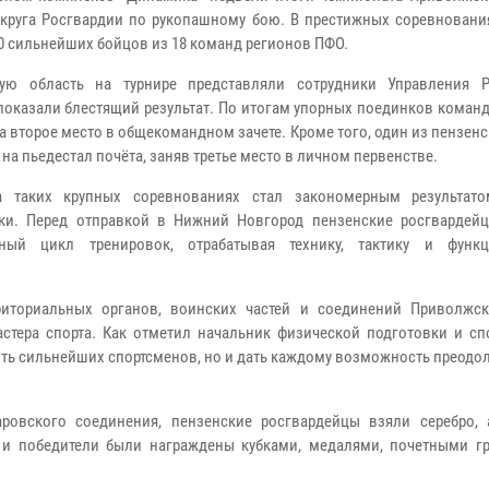
круга Росгвардии по рукопашному бою. В престижных соревновани
70 сильнейших бойцов из 18 команд регионов ПФО.
кую область на турнире представляли сотрудники Управления Р
показали блестящий результат. По итогам упорных поединков коман
а второе место в общекомандном зачете. Кроме того, один из пензен
на пьедестал почёта, заняв третье место в личном первенстве.
а таких крупных соревнованиях стал закономерным результат
ки. Перед отправкой в Нижний Новгород пензенские росгвардей
вный цикл тренировок, отрабатывая технику, тактику и функ
иториальных органов, воинских частей и соединений Приволжск
стера спорта. Как отметил начальник физической подготовки и спо
ить сильнейших спортсменов, но и дать каждому возможность преодо
ровского соединения, пензенские росгвардейцы взяли серебро, 
 и победители были награждены кубками, медалями, почетными г