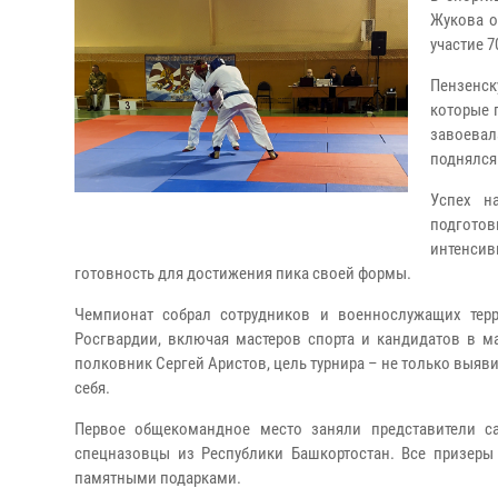
Жукова о
участие 
Пензенс
которые 
завоевал
поднялся 
Успех н
подготов
интенси
готовность для достижения пика своей формы.
Чемпионат собрал сотрудников и военнослужащих терр
Росгвардии, включая мастеров спорта и кандидатов в ма
полковник Сергей Аристов, цель турнира – не только выяв
себя.
Первое общекомандное место заняли представители са
спецназовцы из Республики Башкортостан. Все призеры
памятными подарками.