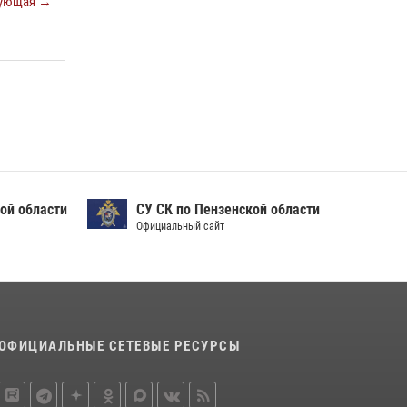
ующая →
Начальник Управления Росгвардии по
Пензенской области Павел Пучков посетил
55-й Всероссийский Лермонтовский праздник
поэзии в «Тарханах»
11 июля 2026, 10:00
2
В Пензе сотрудники Росгвардии обезвредили
артиллерийский боеприпас времен Великой
Отечественной войны (видео)
13 июля 2026, 05:03
5
1
ой области
СУ СК по Пензенской области
Официальный сайт
ОФИЦИАЛЬНЫЕ СЕТЕВЫЕ РЕСУРСЫ