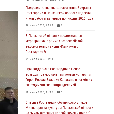
маскировавшейся под реабилитационный
центр (видео)
Подразделения вневедомственной охраны
Росгвардии в Пензенской области подвели
04 августа 2026, 07:05
4
1
итоги работы за первое полугодие 2026 года
В Управлении Росгвардии по Пензенской
28 июля 2026, 06:08
5
области подвели итоги работы за первое
полугодие 2026 года
В Пензенской области продолжаются
мероприятия в рамках всероссийской
04 августа 2026, 06:08
ведомственной акции «Каникулы с
Росгвардией»
Росгвардия обеспечила безопасность
праздничных мероприятий в День ВДВ в
09 июля 2026, 11:44
Пензе
При поддержке Росгвардии в Пензе
03 августа 2026, 07:14
1
возводят мемориальный комплекс памяти
Героя России Валерия Канакина и погибших
В Пензе сотрудники Росгвардии задержали
сотрудников спецподразделений
мужчину, который криками и нецензурной
бранью напугал жильцов многоквартирного
10 июля 2026, 05:00
1
дома
Спецназ Росгвардии обучил сотрудников
03 августа 2026, 05:59
Министерства культуры Пензенской области
навыкам оказания первой помощи (видео)
Росгвардейцы Пензенской области отмечают