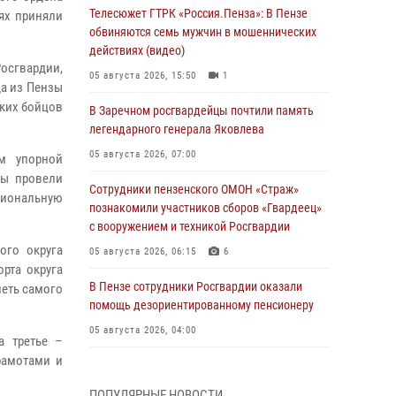
Телесюжет ГТРК «Россия.Пенза»: В Пензе
ях приняли
обвиняются семь мужчин в мошеннических
действиях (видео)
осгвардии,
05 августа 2026, 15:50
1
да из Пензы
ских бойцов
В Заречном росгвардейцы почтили память
легендарного генерала Яковлева
05 августа 2026, 07:00
ом упорной
цы провели
Сотрудники пензенского ОМОН «Страж»
циональную
познакомили участников сборов «Гвардеец»
с вооружением и техникой Росгвардии
ого округа
05 августа 2026, 06:15
6
рта округа
В Пензе сотрудники Росгвардии оказали
леть самого
помощь дезориентированному пенсионеру
05 августа 2026, 04:00
а третье –
рамотами и
В Пензе при силовой поддержке Росгвардии
пресечена деятельность ОПГ,
ПОПУЛЯРНЫЕ НОВОСТИ