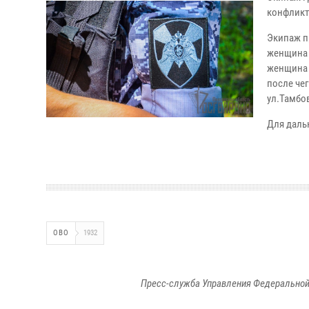
конфликт
Экипаж п
женщина 
женщина 
после че
ул.Тамбо
Для даль
ОВО
1932
Пресс-служба Управления Федеральной