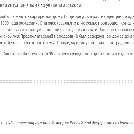
ной ситуации в доме по улице Тамбовской.
рибыл к многоквартирному дому. Во дворе дома росгвардейцев ожид
1990 года рождения. Она рассказала,что в их семье произошел конфли
решила уйти от злоумышленника. Тогда мужчина избил свою сожител
го скрылся.Предполагаемый нападавший был задержан во дворе дома
вской через некоторое время. Позже, мужчину опознала пострадавшая
нейшего разбирательства 35-летнего гражданина доставили в отдел п
 службы войск национальной гвардии Российской Федерации по Пензенс