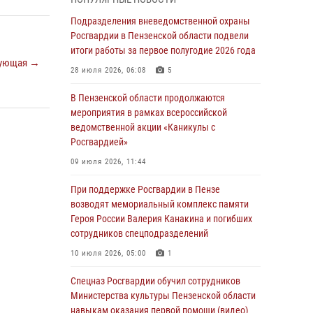
с вооружением и техникой Росгвардии
Подразделения вневедомственной охраны
05 августа 2026, 06:15
6
Росгвардии в Пензенской области подвели
итоги работы за первое полугодие 2026 года
В Пензе сотрудники Росгвардии оказали
ующая →
помощь дезориентированному пенсионеру
28 июля 2026, 06:08
5
05 августа 2026, 04:00
В Пензенской области продолжаются
мероприятия в рамках всероссийской
В Пензе при силовой поддержке Росгвардии
ведомственной акции «Каникулы с
пресечена деятельность ОПГ,
Росгвардией»
маскировавшейся под реабилитационный
центр (видео)
09 июля 2026, 11:44
04 августа 2026, 07:05
4
1
При поддержке Росгвардии в Пензе
возводят мемориальный комплекс памяти
В Управлении Росгвардии по Пензенской
Героя России Валерия Канакина и погибших
области подвели итоги работы за первое
сотрудников спецподразделений
полугодие 2026 года
10 июля 2026, 05:00
1
04 августа 2026, 06:08
Спецназ Росгвардии обучил сотрудников
Росгвардия обеспечила безопасность
Министерства культуры Пензенской области
праздничных мероприятий в День ВДВ в
навыкам оказания первой помощи (видео)
Пензе