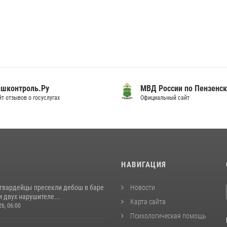
шконтроль.Ру
МВД России по Пензенск
т отзывов о госуслугах
Официальный сайт
И
НАВИГАЦИЯ
сгвардейцы пресекли дебош в баре
Новости
 двух нарушителе...
Карта сайта
26, 06:00
Психологическая помощь