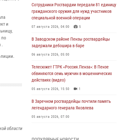
Сотрудники Росгвардии передали 81 единицу
гражданского оружия для нужд участников
ала
специальной военной операции
кт и
07 августа 2026, 04:00
5
ьницу,
 по
В Заводском районе Пензы росгвардейцы
 .
задержали дебошира в баре
06 августа 2026, 05:00
олиции.
Телесюжет ГТРК «Россия.Пенза»: В Пензе
обвиняются семь мужчин в мошеннических
действиях (видео)
05 августа 2026, 15:50
1
В Заречном росгвардейцы почтили память
легендарного генерала Яковлева
05 августа 2026, 07:00
кой области
Сотрудники пензенского ОМОН «Страж»
познакомили участников сборов «Гвардеец»
ПОПУЛЯРНЫЕ НОВОСТИ