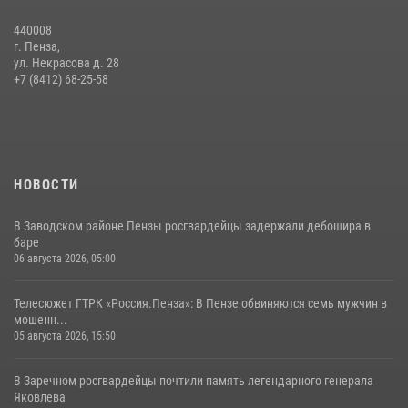
поэзии в «Тарханах»
440008
11 июля 2026, 10:00
2
г. Пенза,
ул. Некрасова д. 28
В Пензе сотрудники Росгвардии обезвредили артиллерийский
+7 (8412) 68-25-58
боеприпас времен Великой Отечественной войны (видео)
13 июля 2026, 05:03
5
1
НОВОСТИ
В Заводском районе Пензы росгвардейцы задержали дебошира в
баре
06 августа 2026, 05:00
Телесюжет ГТРК «Россия.Пенза»: В Пензе обвиняются семь мужчин в
мошенн...
05 августа 2026, 15:50
В Заречном росгвардейцы почтили память легендарного генерала
Яковлева