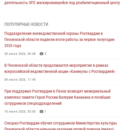
деятельность ОПГ, маскировавшейся под реабилитационный центр
(видео)
04 августа 2026, 07:05
4
1
ПОПУЛЯРНЫЕ НОВОСТИ
В Управлении Росгвардии по Пензенской области подвели итоги
Подразделения вневедомственной охраны Росгвардии в
работы за первое полугодие 2026 года
Пензенской области подвели итоги работы за первое полугодие
04 августа 2026, 06:08
2026 года
Росгвардия обеспечила безопасность праздничных мероприятий в
28 июля 2026, 06:08
5
День ВДВ в Пензе
В Пензенской области продолжаются мероприятия в рамках
03 августа 2026, 07:14
1
всероссийской ведомственной акции «Каникулы с Росгвардией»
В Пензе сотрудники Росгвардии задержали мужчину, который
09 июля 2026, 11:44
криками и нецензурной бранью напугал жильцов многоквартирного
При поддержке Росгвардии в Пензе возводят мемориальный
дома
комплекс памяти Героя России Валерия Канакина и погибших
03 августа 2026, 05:59
сотрудников спецподразделений
Росгвардейцы Пензенской области отмечают 35-летие дежурной
10 июля 2026, 05:00
1
службы
Спецназ Росгвардии обучил сотрудников Министерства культуры
03 августа 2026, 05:15
Пензенской области навыкам оказания первой помощи (видео)