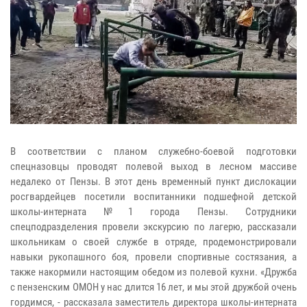
В соответствии с планом служебно-боевой подготовки
спецназовцы проводят полевой выход в лесном массиве
недалеко от Пензы. В этот день временный пункт дислокации
росгвардейцев посетили воспитанники подшефной детской
школы-интерната №1 города Пензы. Сотрудники
спецподразделения провели экскурсию по лагерю, рассказали
школьникам о своей службе в отряде, продемонстрировали
навыки рукопашного боя, провели спортивные состязания, а
также накормили настоящим обедом из полевой кухни. «Дружба
с пензенским ОМОН у нас длится 16 лет, и мы этой дружбой очень
гордимся, - рассказала заместитель директора школы-интерната