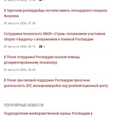
05 августа 2026, 15:50
1
В Заречном росгвардейцы почтили память легендарного генерала
Яковлева
05 августа 2026, 07:00
Сотрудники пензенского ОМОН «Страж» познакомили участников
сборов «Гвардеец» с вооружением и техникой Росгвардии
05 августа 2026, 06:15
6
В Пензе сотрудники Росгвардии оказали помощь
дезориентированному пенсионеру
05 августа 2026, 04:00
В Пензе при силовой поддержке Росгвардии пресечена
деятельность ОПГ, маскировавшейся под реабилитационный центр
(видео)
04 августа 2026, 07:05
4
1
ПОПУЛЯРНЫЕ НОВОСТИ
В Управлении Росгвардии по Пензенской области подвели итоги
Подразделения вневедомственной охраны Росгвардии в
работы за первое полугодие 2026 года