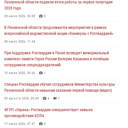
Пензенской области подвели итоги работы за первое полугодие
04 августа 2026, 06:08
2026 года
Росгвардия обеспечила безопасность праздничных мероприятий в
28 июля 2026, 06:08
5
День ВДВ в Пензе
В Пензенской области продолжаются мероприятия в рамках
03 августа 2026, 07:14
1
всероссийской ведомственной акции «Каникулы с Росгвардией»
В Пензе сотрудники Росгвардии задержали мужчину, который
09 июля 2026, 11:44
криками и нецензурной бранью напугал жильцов многоквартирного
При поддержке Росгвардии в Пензе возводят мемориальный
дома
комплекс памяти Героя России Валерия Канакина и погибших
03 августа 2026, 05:59
сотрудников спецподразделений
Росгвардейцы Пензенской области отмечают 35-летие дежурной
10 июля 2026, 05:00
1
службы
Спецназ Росгвардии обучил сотрудников Министерства культуры
03 августа 2026, 05:15
Пензенской области навыкам оказания первой помощи (видео)
03 августа 2026, 05:00
6
1
ФГУП «Охрана» Росгвардии совершенствует навыки
противодействия БПЛА
17 июля 2026, 07:47
3