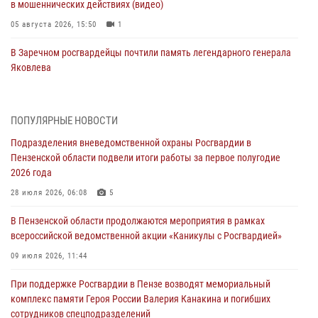
в мошеннических действиях (видео)
05 августа 2026, 15:50
1
В Заречном росгвардейцы почтили память легендарного генерала
Яковлева
05 августа 2026, 07:00
Сотрудники пензенского ОМОН «Страж» познакомили участников
ПОПУЛЯРНЫЕ НОВОСТИ
сборов «Гвардеец» с вооружением и техникой Росгвардии
Подразделения вневедомственной охраны Росгвардии в
05 августа 2026, 06:15
6
Пензенской области подвели итоги работы за первое полугодие
2026 года
В Пензе сотрудники Росгвардии оказали помощь
дезориентированному пенсионеру
28 июля 2026, 06:08
5
05 августа 2026, 04:00
В Пензенской области продолжаются мероприятия в рамках
всероссийской ведомственной акции «Каникулы с Росгвардией»
В Пензе при силовой поддержке Росгвардии пресечена
деятельность ОПГ, маскировавшейся под реабилитационный центр
09 июля 2026, 11:44
(видео)
При поддержке Росгвардии в Пензе возводят мемориальный
04 августа 2026, 07:05
4
1
комплекс памяти Героя России Валерия Канакина и погибших
сотрудников спецподразделений