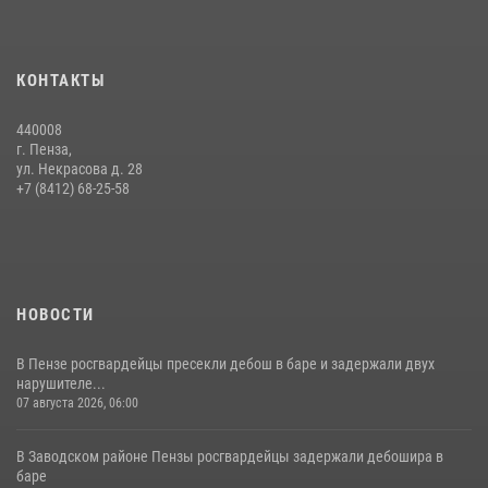
15 июля 2026, 07:00
Сотрудники пензенского ОМОН «Страж» познакомили участников
КОНТАКТЫ
сборов «Гвардеец» с вооружением и техникой Росгвардии
05 августа 2026, 06:15
6
440008
г. Пенза,
Начальник Управления Росгвардии по Пензенской области Павел
ул. Некрасова д. 28
Пучков посетил 55-й Всероссийский Лермонтовский праздник
+7 (8412) 68-25-58
поэзии в «Тарханах»
11 июля 2026, 10:00
2
НОВОСТИ
В Пензе росгвардейцы пресекли дебош в баре и задержали двух
нарушителе...
07 августа 2026, 06:00
В Заводском районе Пензы росгвардейцы задержали дебошира в
баре