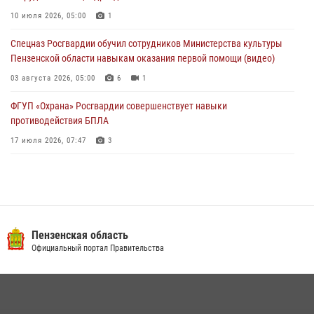
В Управлении Росгвардии по Пензенской области подвели итоги
работы за первое полугодие 2026 года
10 июля 2026, 05:00
1
04 августа 2026, 06:08
Спецназ Росгвардии обучил сотрудников Министерства культуры
Пензенской области навыкам оказания первой помощи (видео)
03 августа 2026, 05:00
6
1
ФГУП «Охрана» Росгвардии совершенствует навыки
противодействия БПЛА
17 июля 2026, 07:47
3
Военнослужащие Росгвардии в Заречном приняли участие в
просветительской лекции Общества «Знание»
16 июля 2026, 05:00
2
Пензенский спецназ Росгвардии готовит студентов к окружному
Пензенская область
этапу «Зарницы 2.0» (видео)
Официальный портал Правительства
10 июля 2026, 06:01
6
1
Интервью с сотрудником службы ОМОН: как проходит день на
службе