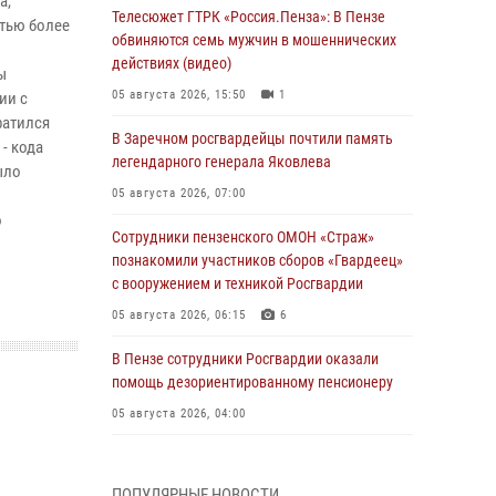
а,
Телесюжет ГТРК «Россия.Пенза»: В Пензе
тью более
обвиняются семь мужчин в мошеннических
действиях (видео)
ы
05 августа 2026, 15:50
1
ии с
ратился
В Заречном росгвардейцы почтили память
- кода
легендарного генерала Яковлева
ыло
05 августа 2026, 07:00
о
Сотрудники пензенского ОМОН «Страж»
познакомили участников сборов «Гвардеец»
с вооружением и техникой Росгвардии
05 августа 2026, 06:15
6
В Пензе сотрудники Росгвардии оказали
помощь дезориентированному пенсионеру
05 августа 2026, 04:00
В Пензе при силовой поддержке Росгвардии
пресечена деятельность ОПГ,
ПОПУЛЯРНЫЕ НОВОСТИ