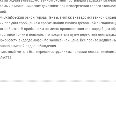
ками отдела вневедомственной охраны Росгвардии задержан мужчин
аемый в мошеннических действиях при приобретении товара стоимос
блей.
уя Октябрьский район города Пензы, экипаж вневедомственной охран
ии получил сообщение о срабатывании кнопки тревожной сигнализац
ого объекта. К прибывшим на место происшествия росгвардейцам об
торговой точки и пояснил, что покупатель путем переклеивания штрих 
приобрести видеодомофон по заниженной цене. Все произошедшее б
овано камерой видеонаблюдения.
й местный житель был передан сотрудникам полиции для дальнейшег
ельства.