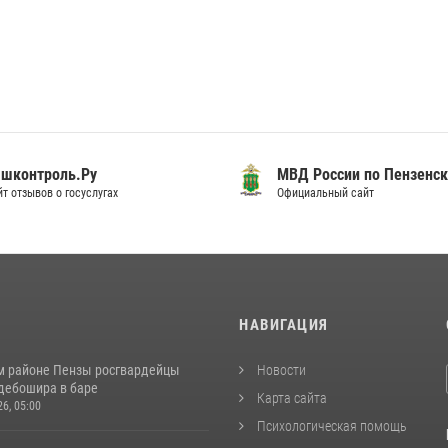
шконтроль.Ру
МВД России по Пензенск
т отзывов о госуслугах
Официальный сайт
И
НАВИГАЦИЯ
м районе Пензы росгвардейцы
Новости
дебошира в баре
Карта сайта
26, 05:00
Психологическая помощь