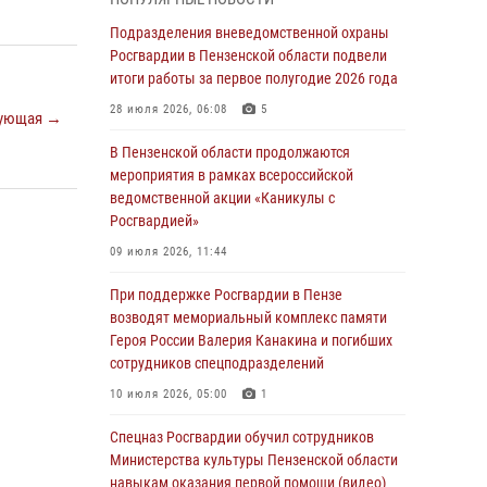
маскировавшейся под реабилитационный
центр (видео)
Подразделения вневедомственной охраны
Росгвардии в Пензенской области подвели
04 августа 2026, 07:05
4
1
итоги работы за первое полугодие 2026 года
В Управлении Росгвардии по Пензенской
28 июля 2026, 06:08
5
ующая →
области подвели итоги работы за первое
полугодие 2026 года
В Пензенской области продолжаются
мероприятия в рамках всероссийской
04 августа 2026, 06:08
ведомственной акции «Каникулы с
Росгвардией»
Росгвардия обеспечила безопасность
праздничных мероприятий в День ВДВ в
09 июля 2026, 11:44
Пензе
При поддержке Росгвардии в Пензе
03 августа 2026, 07:14
1
возводят мемориальный комплекс памяти
Героя России Валерия Канакина и погибших
В Пензе сотрудники Росгвардии задержали
сотрудников спецподразделений
мужчину, который криками и нецензурной
бранью напугал жильцов многоквартирного
10 июля 2026, 05:00
1
дома
Спецназ Росгвардии обучил сотрудников
03 августа 2026, 05:59
Министерства культуры Пензенской области
навыкам оказания первой помощи (видео)
Росгвардейцы Пензенской области отмечают