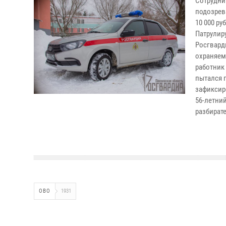
Сотрудни
подозрев
10 000 ру
Патрулир
Росгвард
охраняем
работник 
пытался 
зафиксир
56-летни
разбират
ОВО
1931