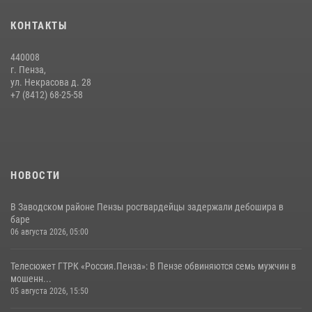
Начальник Управления Росгвардии по Пензенской области Павел
КОНТАКТЫ
Пучков посетил 55-й Всероссийский Лермонтовский праздник
поэзии в «Тарханах»
440008
11 июля 2026, 10:00
2
г. Пенза,
ул. Некрасова д. 28
Сотрудники пензенского ОМОН «Страж» познакомили участников
+7 (8412) 68-25-58
сборов «Гвардеец» с вооружением и техникой Росгвардии
05 августа 2026, 06:15
6
НОВОСТИ
В Заводском районе Пензы росгвардейцы задержали дебошира в
баре
06 августа 2026, 05:00
Телесюжет ГТРК «Россия.Пенза»: В Пензе обвиняются семь мужчин в
мошенн...
05 августа 2026, 15:50