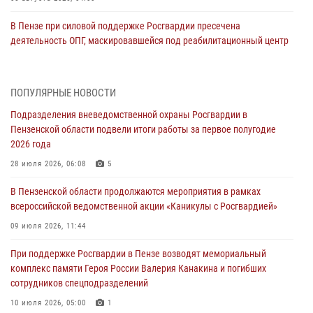
В Пензе при силовой поддержке Росгвардии пресечена
деятельность ОПГ, маскировавшейся под реабилитационный центр
(видео)
04 августа 2026, 07:05
4
1
ПОПУЛЯРНЫЕ НОВОСТИ
В Управлении Росгвардии по Пензенской области подвели итоги
Подразделения вневедомственной охраны Росгвардии в
работы за первое полугодие 2026 года
Пензенской области подвели итоги работы за первое полугодие
04 августа 2026, 06:08
2026 года
Росгвардия обеспечила безопасность праздничных мероприятий в
28 июля 2026, 06:08
5
День ВДВ в Пензе
В Пензенской области продолжаются мероприятия в рамках
03 августа 2026, 07:14
1
всероссийской ведомственной акции «Каникулы с Росгвардией»
В Пензе сотрудники Росгвардии задержали мужчину, который
09 июля 2026, 11:44
криками и нецензурной бранью напугал жильцов многоквартирного
При поддержке Росгвардии в Пензе возводят мемориальный
дома
комплекс памяти Героя России Валерия Канакина и погибших
03 августа 2026, 05:59
сотрудников спецподразделений
Росгвардейцы Пензенской области отмечают 35-летие дежурной
10 июля 2026, 05:00
1