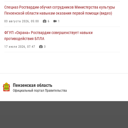
службы
Спецназ Росгвардии обучил сотрудников Министерства культуры
03 августа 2026, 05:15
Пензенской области навыкам оказания первой помощи (видео)
03 августа 2026, 05:00
6
1
ФГУП «Охрана» Росгвардии совершенствует навыки
противодействия БПЛА
17 июля 2026, 07:47
3
Пензенский спецназ Росгвардии готовит студентов к окружному
этапу «Зарницы 2.0» (видео)
10 июля 2026, 06:01
6
1
Военнослужащие Росгвардии в Заречном приняли участие в
Пензенская область
просветительской лекции Общества «Знание»
Официальный портал Правительства
16 июля 2026, 05:00
2
Интервью с сотрудником службы ОМОН: как проходит день на
службе
15 июля 2026, 07:00