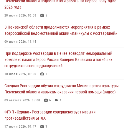
Пензенской области подвели итоги работы за первое полугодие
04 августа 2026, 06:08
2026 года
Росгвардия обеспечила безопасность праздничных мероприятий в
28 июля 2026, 06:08
5
День ВДВ в Пензе
В Пензенской области продолжаются мероприятия в рамках
03 августа 2026, 07:14
1
всероссийской ведомственной акции «Каникулы с Росгвардией»
В Пензе сотрудники Росгвардии задержали мужчину, который
09 июля 2026, 11:44
криками и нецензурной бранью напугал жильцов многоквартирного
При поддержке Росгвардии в Пензе возводят мемориальный
дома
комплекс памяти Героя России Валерия Канакина и погибших
03 августа 2026, 05:59
сотрудников спецподразделений
Росгвардейцы Пензенской области отмечают 35-летие дежурной
10 июля 2026, 05:00
1
службы
Спецназ Росгвардии обучил сотрудников Министерства культуры
03 августа 2026, 05:15
Пензенской области навыкам оказания первой помощи (видео)
03 августа 2026, 05:00
6
1
ФГУП «Охрана» Росгвардии совершенствует навыки
противодействия БПЛА
17 июля 2026, 07:47
3