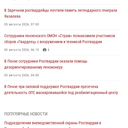
В Заречном росгвардейцы почтили память легендарного генерала
Яковлева
05 августа 2026, 07:00
Сотрудники пензенского ОМОН «Страж» познакомили участников
сборов «Гвардеец» с вооружением и техникой Росгвардии
05 августа 2026, 06:15
6
В Пензе сотрудники Росгвардии оказали помощь
дезориентированному пенсионеру
05 августа 2026, 04:00
В Пензе при силовой поддержке Росгвардии пресечена
деятельность ОПГ, маскировавшейся под реабилитационный центр
(видео)
04 августа 2026, 07:05
4
1
ПОПУЛЯРНЫЕ НОВОСТИ
В Управлении Росгвардии по Пензенской области подвели итоги
Подразделения вневедомственной охраны Росгвардии в
работы за первое полугодие 2026 года