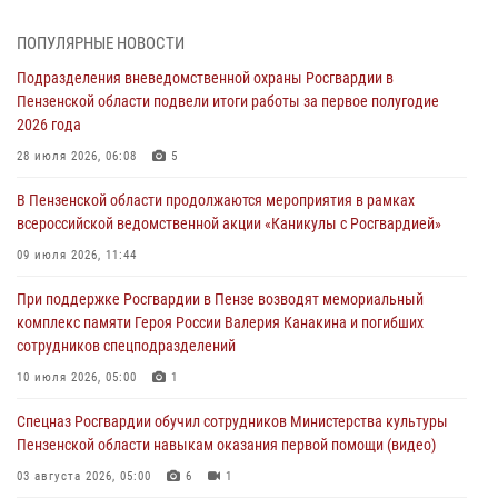
В Пензе сотрудники Росгвардии оказали помощь
ПОПУЛЯРНЫЕ НОВОСТИ
дезориентированному пенсионеру
Подразделения вневедомственной охраны Росгвардии в
05 августа 2026, 04:00
Пензенской области подвели итоги работы за первое полугодие
2026 года
В Пензе при силовой поддержке Росгвардии пресечена
деятельность ОПГ, маскировавшейся под реабилитационный центр
28 июля 2026, 06:08
5
(видео)
В Пензенской области продолжаются мероприятия в рамках
04 августа 2026, 07:05
4
1
всероссийской ведомственной акции «Каникулы с Росгвардией»
В Управлении Росгвардии по Пензенской области подвели итоги
09 июля 2026, 11:44
работы за первое полугодие 2026 года
При поддержке Росгвардии в Пензе возводят мемориальный
04 августа 2026, 06:08
комплекс памяти Героя России Валерия Канакина и погибших
сотрудников спецподразделений
Росгвардия обеспечила безопасность праздничных мероприятий в
День ВДВ в Пензе
10 июля 2026, 05:00
1
03 августа 2026, 07:14
1
Спецназ Росгвардии обучил сотрудников Министерства культуры
Пензенской области навыкам оказания первой помощи (видео)
03 августа 2026, 05:00
6
1