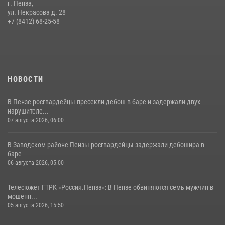
г. Пенза,
Начальник Управления Росгвардии по Пензенской области Павел
ул. Некрасова д. 28
Пучков посетил 55-й Всероссийский Лермонтовский праздник
+7 (8412) 68-25-58
поэзии в «Тарханах»
11 июля 2026, 10:00
2
НОВОСТИ
В Пензе росгвардейцы пресекли дебош в баре и задержали двух
нарушителе...
07 августа 2026, 06:00
В Заводском районе Пензы росгвардейцы задержали дебошира в
баре
06 августа 2026, 05:00
Телесюжет ГТРК «Россия.Пенза»: В Пензе обвиняются семь мужчин в
мошенн...
05 августа 2026, 15:50