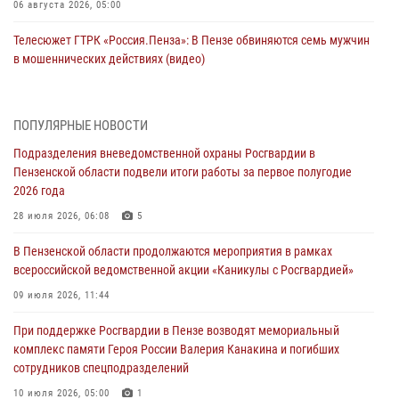
06 августа 2026, 05:00
Телесюжет ГТРК «Россия.Пенза»: В Пензе обвиняются семь мужчин
в мошеннических действиях (видео)
05 августа 2026, 15:50
1
В Заречном росгвардейцы почтили память легендарного генерала
ПОПУЛЯРНЫЕ НОВОСТИ
Яковлева
Подразделения вневедомственной охраны Росгвардии в
05 августа 2026, 07:00
Пензенской области подвели итоги работы за первое полугодие
2026 года
Сотрудники пензенского ОМОН «Страж» познакомили участников
сборов «Гвардеец» с вооружением и техникой Росгвардии
28 июля 2026, 06:08
5
05 августа 2026, 06:15
6
В Пензенской области продолжаются мероприятия в рамках
всероссийской ведомственной акции «Каникулы с Росгвардией»
В Пензе сотрудники Росгвардии оказали помощь
дезориентированному пенсионеру
09 июля 2026, 11:44
05 августа 2026, 04:00
При поддержке Росгвардии в Пензе возводят мемориальный
комплекс памяти Героя России Валерия Канакина и погибших
В Пензе при силовой поддержке Росгвардии пресечена
сотрудников спецподразделений
деятельность ОПГ, маскировавшейся под реабилитационный центр
(видео)
10 июля 2026, 05:00
1