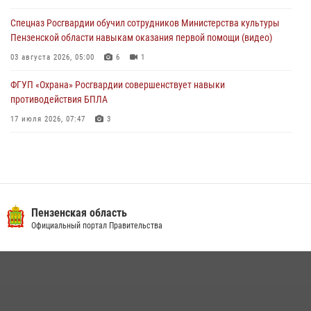
04 августа 2026, 07:05
4
1
Спецназ Росгвардии обучил сотрудников Министерства культуры
Пензенской области навыкам оказания первой помощи (видео)
03 августа 2026, 05:00
6
1
ФГУП «Охрана» Росгвардии совершенствует навыки
противодействия БПЛА
17 июля 2026, 07:47
3
Военнослужащие Росгвардии в Заречном приняли участие в
просветительской лекции Общества «Знание»
16 июля 2026, 05:00
2
Пензенский спецназ Росгвардии готовит студентов к окружному
Пензенская область
этапу «Зарницы 2.0» (видео)
Официальный портал Правительства
10 июля 2026, 06:01
6
1
Интервью с сотрудником службы ОМОН: как проходит день на
службе
15 июля 2026, 07:00