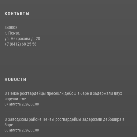
Сотрудники пензенского ОМОН «Страж» познакомили участников
КОНТАКТЫ
сборов «Гвардеец» с вооружением и техникой Росгвардии
05 августа 2026, 06:15
6
440008
г. Пенза,
Начальник Управления Росгвардии по Пензенской области Павел
ул. Некрасова д. 28
Пучков посетил 55-й Всероссийский Лермонтовский праздник
+7 (8412) 68-25-58
поэзии в «Тарханах»
11 июля 2026, 10:00
2
НОВОСТИ
В Пензе росгвардейцы пресекли дебош в баре и задержали двух
нарушителе...
07 августа 2026, 06:00
В Заводском районе Пензы росгвардейцы задержали дебошира в
баре
06 августа 2026, 05:00