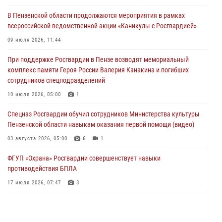
05 августа 2026, 04:00
В Пензенской области продолжаются мероприятия в рамках
всероссийской ведомственной акции «Каникулы с Росгвардией»
В Пензе при силовой поддержке Росгвардии пресечена
деятельность ОПГ, маскировавшейся под реабилитационный центр
09 июля 2026, 11:44
(видео)
При поддержке Росгвардии в Пензе возводят мемориальный
04 августа 2026, 07:05
4
1
комплекс памяти Героя России Валерия Канакина и погибших
сотрудников спецподразделений
В Управлении Росгвардии по Пензенской области подвели итоги
работы за первое полугодие 2026 года
10 июля 2026, 05:00
1
04 августа 2026, 06:08
Спецназ Росгвардии обучил сотрудников Министерства культуры
Пензенской области навыкам оказания первой помощи (видео)
03 августа 2026, 05:00
6
1
ФГУП «Охрана» Росгвардии совершенствует навыки
противодействия БПЛА
17 июля 2026, 07:47
3
Пензенский спецназ Росгвардии готовит студентов к окружному
этапу «Зарницы 2.0» (видео)