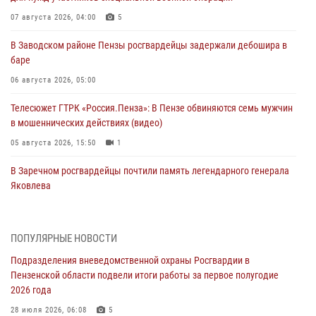
07 августа 2026, 04:00
5
В Заводском районе Пензы росгвардейцы задержали дебошира в
баре
06 августа 2026, 05:00
Телесюжет ГТРК «Россия.Пенза»: В Пензе обвиняются семь мужчин
в мошеннических действиях (видео)
05 августа 2026, 15:50
1
В Заречном росгвардейцы почтили память легендарного генерала
Яковлева
05 августа 2026, 07:00
Сотрудники пензенского ОМОН «Страж» познакомили участников
ПОПУЛЯРНЫЕ НОВОСТИ
сборов «Гвардеец» с вооружением и техникой Росгвардии
Подразделения вневедомственной охраны Росгвардии в
05 августа 2026, 06:15
6
Пензенской области подвели итоги работы за первое полугодие
2026 года
В Пензе сотрудники Росгвардии оказали помощь
дезориентированному пенсионеру
28 июля 2026, 06:08
5