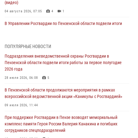
(видео)
04 августа 2026, 07:05
4
1
В Управлении Росгвардии по Пензенской области подвели итоги
работы за первое полугодие 2026 года
04 августа 2026, 06:08
ПОПУЛЯРНЫЕ НОВОСТИ
Росгвардия обеспечила безопасность праздничных мероприятий в
Подразделения вневедомственной охраны Росгвардии в
День ВДВ в Пензе
Пензенской области подвели итоги работы за первое полугодие
03 августа 2026, 07:14
1
2026 года
В Пензе сотрудники Росгвардии задержали мужчину, который
28 июля 2026, 06:08
5
криками и нецензурной бранью напугал жильцов многоквартирного
В Пензенской области продолжаются мероприятия в рамках
дома
всероссийской ведомственной акции «Каникулы с Росгвардией»
03 августа 2026, 05:59
09 июля 2026, 11:44
Росгвардейцы Пензенской области отмечают 35-летие дежурной
При поддержке Росгвардии в Пензе возводят мемориальный
службы
комплекс памяти Героя России Валерия Канакина и погибших
03 августа 2026, 05:15
сотрудников спецподразделений