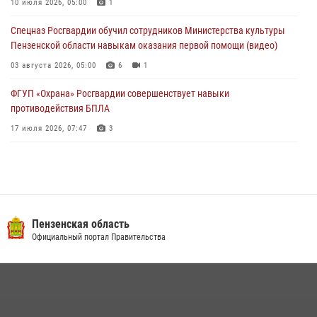
Спецназ Росгвардии обучил сотрудников Министерства культуры
10 июля 2026, 05:00
1
Пензенской области навыкам оказания первой помощи (видео)
Спецназ Росгвардии обучил сотрудников Министерства культуры
03 августа 2026, 05:00
6
1
Пензенской области навыкам оказания первой помощи (видео)
03 августа 2026, 05:00
6
1
ФГУП «Охрана» Росгвардии совершенствует навыки
противодействия БПЛА
17 июля 2026, 07:47
3
Военнослужащие Росгвардии в Заречном приняли участие в
просветительской лекции Общества «Знание»
16 июля 2026, 05:00
2
Пензенский спецназ Росгвардии готовит студентов к окружному
Пензенская область
этапу «Зарницы 2.0» (видео)
Официальный портал Правительства
10 июля 2026, 06:01
6
1
Интервью с сотрудником службы ОМОН: как проходит день на
службе