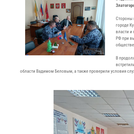
Златогор
Стороны 
городе К
власти и
РФ при в
обществе
В продол
встретил
области Вадимом Беловым, а также проверили условия сл