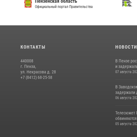
Пензенская область
Ва
Официальный портал Правительства
Сай
КОНТАКТЫ
НОВОСТ
440008
В Пензе ро
г. Пенза,
и задержали
ул. Некрасова д. 28
07 августа 20
+7 (8412) 68-25-58
В Заводско
задержали 
06 августа 20
Телесюжет 
обвиняются
05 августа 20