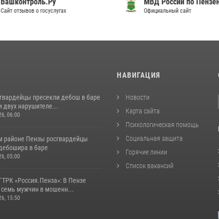
шконтроль.Ру
МВД России по Пензенск
т отзывов о госуслугах
Официальный сайт
И
НАВИГАЦИЯ
сгвардейцы пресекли дебош в баре
Новости
 двух нарушителе...
Карта сайта
26, 06:00
Психологическая помощь
Социальная защита
м районе Пензы росгвардейцы
дебошира в баре
Горячие линии
26, 05:00
Список вакансий
ГТРК «Россия.Пенза»: В Пензе
 семь мужчин в мошенн...
26, 15:50