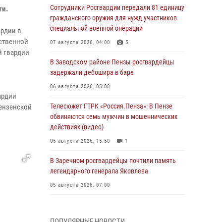
Сотрудники Росгвардии передали 81 единицу
ти.
гражданского оружия для нужд участников
специальной военной операции
рдии в
рственной
07 августа 2026, 04:00
5
й гвардии
В Заводском районе Пензы росгвардейцы
задержали дебошира в баре
06 августа 2026, 05:00
ардии
Телесюжет ГТРК «Россия.Пенза»: В Пензе
ензенской
обвиняются семь мужчин в мошеннических
действиях (видео)
05 августа 2026, 15:50
1
В Заречном росгвардейцы почтили память
легендарного генерала Яковлева
05 августа 2026, 07:00
Сотрудники пензенского ОМОН «Страж»
познакомили участников сборов «Гвардеец»
ПОПУЛЯРНЫЕ НОВОСТИ