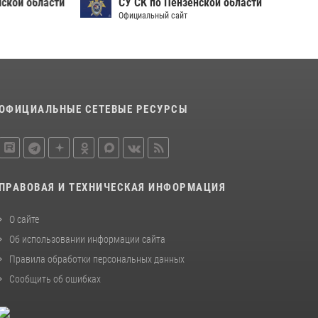
ой области
СУ СК по Пензенской области
Сотрудники пензенского ОМОН «Страж»
Официальный сайт
познакомили участников сборов «Гвардеец»
с вооружением и техникой Росгвардии
05 августа 2026, 06:15
6
Начальник Управления Росгвардии по
Пензенской области Павел Пучков посетил
ОФИЦИАЛЬНЫЕ СЕТЕВЫЕ РЕСУРСЫ
55-й Всероссийский Лермонтовский праздник
поэзии в «Тарханах»
11 июля 2026, 10:00
2
ПРАВОВАЯ И ТЕХНИЧЕСКАЯ ИНФОРМАЦИЯ
О сайте
Об использовании информации сайта
Правила обработки персональных данных
Сообщить об ошибках