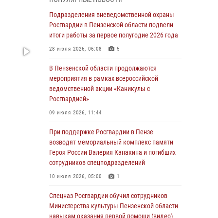
с вооружением и техникой Росгвардии
Подразделения вневедомственной охраны
05 августа 2026, 06:15
6
Росгвардии в Пензенской области подвели
итоги работы за первое полугодие 2026 года
В Пензе сотрудники Росгвардии оказали
помощь дезориентированному пенсионеру
28 июля 2026, 06:08
5
05 августа 2026, 04:00
В Пензенской области продолжаются
мероприятия в рамках всероссийской
В Пензе при силовой поддержке Росгвардии
ведомственной акции «Каникулы с
пресечена деятельность ОПГ,
Росгвардией»
маскировавшейся под реабилитационный
центр (видео)
09 июля 2026, 11:44
04 августа 2026, 07:05
4
1
При поддержке Росгвардии в Пензе
возводят мемориальный комплекс памяти
В Управлении Росгвардии по Пензенской
Героя России Валерия Канакина и погибших
области подвели итоги работы за первое
сотрудников спецподразделений
полугодие 2026 года
10 июля 2026, 05:00
1
04 августа 2026, 06:08
Спецназ Росгвардии обучил сотрудников
Росгвардия обеспечила безопасность
Министерства культуры Пензенской области
праздничных мероприятий в День ВДВ в
навыкам оказания первой помощи (видео)
Пензе