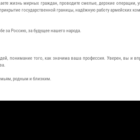
щаете жизнь мирных граждан, проводите смелые, дерзкие операции, 
 прикрытие государственной границы, надёжную работу армейских к
бе за Россию, за будущее нашего народа.
ей, понимание того, как значима ваша профессия. Уверен, вы и вп
ва.
емьям, родным и близким.