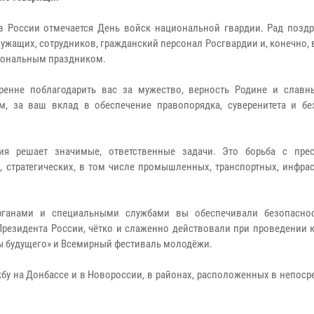
в России отмечается День войск национальной гвардии. Рад поздр
ужащих, сотрудников, гражданский персонал Росгвардии и, конечно, 
ональным праздником.
ренне поблагодарить вас за мужество, верность Родине и слав
м, за ваш вклад в обеспечение правопорядка, суверенитета и бе
ия решает значимые, ответственные задачи. Это борьба с прес
 стратегических, в том числе промышленных, транспортных, инфрас
рганами и специальными службами вы обеспечивали безопасно
Президента России, чётко и слаженно действовали при проведении 
гры будущего» и Всемирный фестиваль молодёжи.
жбу на Донбассе и в Новороссии, в районах, расположенных в непос