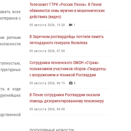
Телесюжет ГТРК «Россия.Пенза»: В Пензе
обвиняются семь мужчин в мошеннических
авить всех
действиях (видео)
ветеранов с
05 августа 2026, 15:50
1
В Заречном росгвардейцы почтили память
ным ратным
легендарного генерала Яковлева
зопасности
05 августа 2026, 07:00
Сотрудники пензенского ОМОН «Страж»
тупностью,
познакомили участников сборов «Гвардеец»
труктурных
с вооружением и техникой Росгвардии
05 августа 2026, 06:15
6
сть в ходе
В Пензе сотрудники Росгвардии оказали
крупнейших
помощь дезориентированному пенсионеру
05 августа 2026, 04:00
редственной
В Пензе при силовой поддержке Росгвардии
пресечена деятельность ОПГ,
ПОПУЛЯРНЫЕ НОВОСТИ