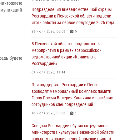
маскировавшейся под реабилитационный
уничтожаете
центр (видео)
Подразделения вневедомственной охраны
оммуникаций
Росгвардии в Пензенской области подвели
04 августа 2026, 07:05
4
1
итоги работы за первое полугодие 2026 года
В Управлении Росгвардии по Пензенской
28 июля 2026, 06:08
5
области подвели итоги работы за первое
полугодие 2026 года
В Пензенской области продолжаются
мероприятия в рамках всероссийской
04 августа 2026, 06:08
ведомственной акции «Каникулы с
редь будете
Росгвардией»
Росгвардия обеспечила безопасность
праздничных мероприятий в День ВДВ в
09 июля 2026, 11:44
Пензе
При поддержке Росгвардии в Пензе
03 августа 2026, 07:14
1
возводят мемориальный комплекс памяти
Героя России Валерия Канакина и погибших
В Пензе сотрудники Росгвардии задержали
сотрудников спецподразделений
мужчину, который криками и нецензурной
бранью напугал жильцов многоквартирного
10 июля 2026, 05:00
1
дома
Спецназ Росгвардии обучил сотрудников
03 августа 2026, 05:59
Министерства культуры Пензенской области
навыкам оказания первой помощи (видео)
Росгвардейцы Пензенской области отмечают