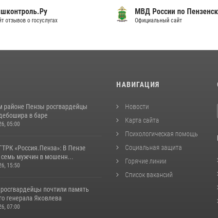
шконтроль.Ру
МВД России по Пензенск
т отзывов о госуслугах
Официальный сайт
И
НАВИГАЦИЯ
м районе Пензы росгвардейцы
Новости
дебошира в баре
Карта сайта
26, 05:00
Психологическая помощь
Социальная защита
ГТРК «Россия.Пенза»: В Пензе
 семь мужчин в мошенн...
Горячие линии
26, 15:50
Список вакансий
 росгвардейцы почтили память
го генерала Яковлева
26, 07:00