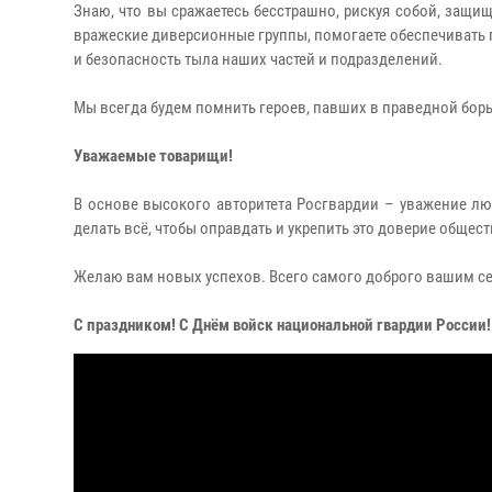
Знаю, что вы сражаетесь бесстрашно, рискуя собой, защи
вражеские диверсионные группы, помогаете обеспечивать
и безопасность тыла наших частей и подразделений.
Мы всегда будем помнить героев, павших в праведной борь
Уважаемые товарищи!
В основе высокого авторитета Росгвардии – уважение люд
делать всё, чтобы оправдать и укрепить это доверие общест
Желаю вам новых успехов. Всего самого доброго вашим с
С праздником! С Днём войск национальной гвардии России!