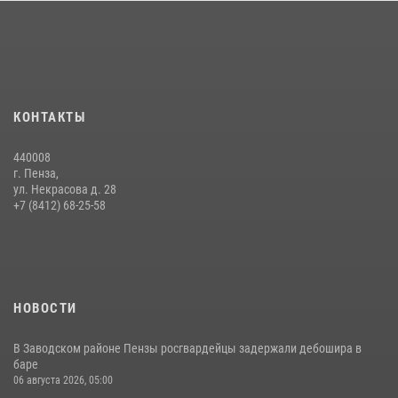
Интервью с сотрудником службы ОМОН: как проходит день на
службе
15 июля 2026, 07:00
Начальник Управления Росгвардии по Пензенской области Павел
КОНТАКТЫ
Пучков посетил 55-й Всероссийский Лермонтовский праздник
поэзии в «Тарханах»
440008
11 июля 2026, 10:00
2
г. Пенза,
ул. Некрасова д. 28
В Пензе сотрудники Росгвардии обезвредили артиллерийский
+7 (8412) 68-25-58
боеприпас времен Великой Отечественной войны (видео)
13 июля 2026, 05:03
5
1
НОВОСТИ
В Заводском районе Пензы росгвардейцы задержали дебошира в
баре
06 августа 2026, 05:00