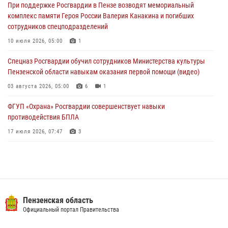
При поддержке Росгвардии в Пензе возводят мемориальный
дома
комплекс памяти Героя России Валерия Канакина и погибших
03 августа 2026, 05:59
сотрудников спецподразделений
Росгвардейцы Пензенской области отмечают 35-летие дежурной
10 июля 2026, 05:00
1
службы
Спецназ Росгвардии обучил сотрудников Министерства культуры
03 августа 2026, 05:15
Пензенской области навыкам оказания первой помощи (видео)
03 августа 2026, 05:00
6
1
ФГУП «Охрана» Росгвардии совершенствует навыки
противодействия БПЛА
17 июля 2026, 07:47
3
Военнослужащие Росгвардии в Заречном приняли участие в
просветительской лекции Общества «Знание»
16 июля 2026, 05:00
2
Пензенский спецназ Росгвардии готовит студентов к окружному
Пензенская область
этапу «Зарницы 2.0» (видео)
Официальный портал Правительства
10 июля 2026, 06:01
6
1