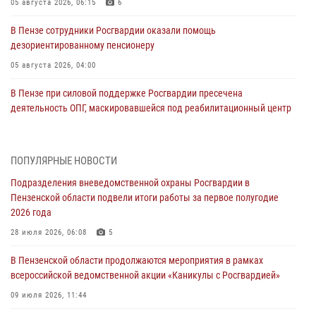
05 августа 2026, 06:15
6
В Пензе сотрудники Росгвардии оказали помощь
дезориентированному пенсионеру
05 августа 2026, 04:00
В Пензе при силовой поддержке Росгвардии пресечена
деятельность ОПГ, маскировавшейся под реабилитационный центр
(видео)
04 августа 2026, 07:05
4
1
ПОПУЛЯРНЫЕ НОВОСТИ
В Управлении Росгвардии по Пензенской области подвели итоги
Подразделения вневедомственной охраны Росгвардии в
работы за первое полугодие 2026 года
Пензенской области подвели итоги работы за первое полугодие
04 августа 2026, 06:08
2026 года
Росгвардия обеспечила безопасность праздничных мероприятий в
28 июля 2026, 06:08
5
День ВДВ в Пензе
В Пензенской области продолжаются мероприятия в рамках
03 августа 2026, 07:14
1
всероссийской ведомственной акции «Каникулы с Росгвардией»
В Пензе сотрудники Росгвардии задержали мужчину, который
09 июля 2026, 11:44
криками и нецензурной бранью напугал жильцов многоквартирного