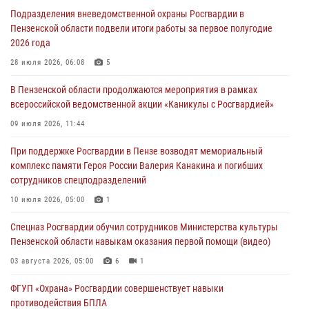
В Управлении Росгвардии по Пензенской области подвели итоги
Подразделения вневедомственной охраны Росгвардии в
работы за первое полугодие 2026 года
Пензенской области подвели итоги работы за первое полугодие
04 августа 2026, 06:08
2026 года
Росгвардия обеспечила безопасность праздничных мероприятий в
28 июля 2026, 06:08
5
День ВДВ в Пензе
В Пензенской области продолжаются мероприятия в рамках
03 августа 2026, 07:14
1
всероссийской ведомственной акции «Каникулы с Росгвардией»
В Пензе сотрудники Росгвардии задержали мужчину, который
09 июля 2026, 11:44
криками и нецензурной бранью напугал жильцов многоквартирного
При поддержке Росгвардии в Пензе возводят мемориальный
дома
комплекс памяти Героя России Валерия Канакина и погибших
03 августа 2026, 05:59
сотрудников спецподразделений
Росгвардейцы Пензенской области отмечают 35-летие дежурной
10 июля 2026, 05:00
1
службы
Спецназ Росгвардии обучил сотрудников Министерства культуры
03 августа 2026, 05:15
Пензенской области навыкам оказания первой помощи (видео)
03 августа 2026, 05:00
6
1
ФГУП «Охрана» Росгвардии совершенствует навыки
противодействия БПЛА