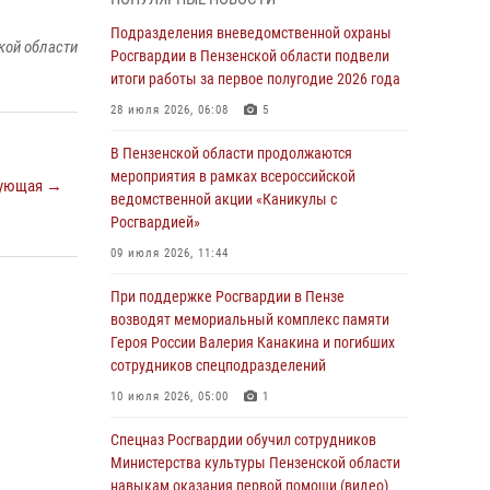
легендарного генерала Яковлева
Подразделения вневедомственной охраны
05 августа 2026, 07:00
кой области
Росгвардии в Пензенской области подвели
итоги работы за первое полугодие 2026 года
Сотрудники пензенского ОМОН «Страж»
познакомили участников сборов «Гвардеец»
28 июля 2026, 06:08
5
с вооружением и техникой Росгвардии
В Пензенской области продолжаются
05 августа 2026, 06:15
6
мероприятия в рамках всероссийской
ующая →
ведомственной акции «Каникулы с
В Пензе сотрудники Росгвардии оказали
Росгвардией»
помощь дезориентированному пенсионеру
09 июля 2026, 11:44
05 августа 2026, 04:00
При поддержке Росгвардии в Пензе
В Пензе при силовой поддержке Росгвардии
возводят мемориальный комплекс памяти
пресечена деятельность ОПГ,
Героя России Валерия Канакина и погибших
маскировавшейся под реабилитационный
сотрудников спецподразделений
центр (видео)
10 июля 2026, 05:00
1
04 августа 2026, 07:05
4
1
Спецназ Росгвардии обучил сотрудников
В Управлении Росгвардии по Пензенской
Министерства культуры Пензенской области
области подвели итоги работы за первое
навыкам оказания первой помощи (видео)
полугодие 2026 года