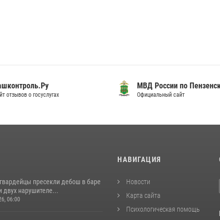
шконтроль.Ру
МВД России по Пензенск
т отзывов о госуслугах
Официальный сайт
И
НАВИГАЦИЯ
сгвардейцы пресекли дебош в баре
Новости
 двух нарушителе...
Карта сайта
26, 06:00
Психологическая помощь