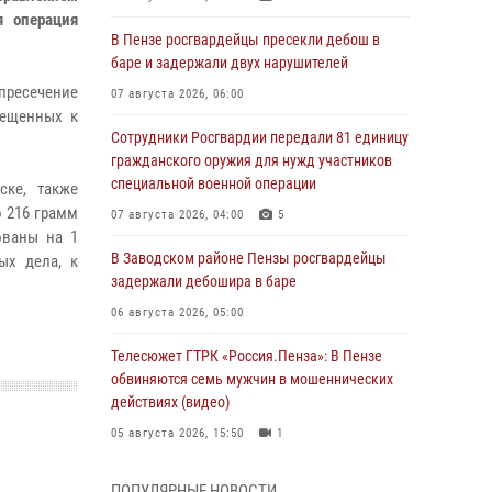
я операция
В Пензе росгвардейцы пресекли дебош в
баре и задержали двух нарушителей
ресечение
07 августа 2026, 06:00
рещенных к
Сотрудники Росгвардии передали 81 единицу
гражданского оружия для нужд участников
специальной военной операции
ке, также
 216 грамм
07 августа 2026, 04:00
5
ованы на 1
В Заводском районе Пензы росгвардейцы
ых дела, к
задержали дебошира в баре
06 августа 2026, 05:00
Телесюжет ГТРК «Россия.Пенза»: В Пензе
обвиняются семь мужчин в мошеннических
действиях (видео)
05 августа 2026, 15:50
1
В Заречном росгвардейцы почтили память
ПОПУЛЯРНЫЕ НОВОСТИ