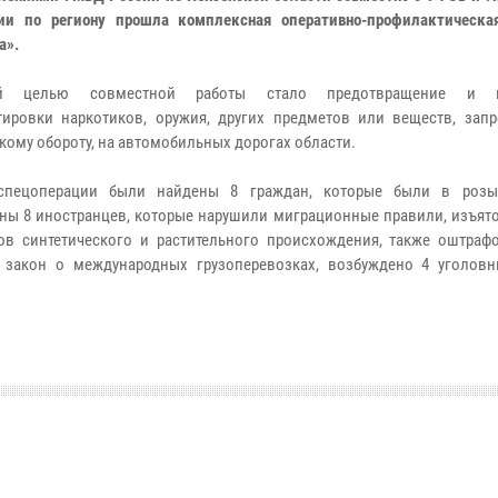
ии по региону прошла комплексная оперативно-профилактическа
а».
ой целью совместной работы стало предотвращение и п
тировки наркотиков, оружия, других предметов или веществ, зап
кому обороту, на автомобильных дорогах области.
спецоперации были найдены 8 граждан, которые были в розыс
ны 8 иностранцев, которые нарушили миграционные правили, изъято
ов синтетического и растительного происхождения, также оштраф
 закон о международных грузоперевозках, возбуждено 4 уголовн