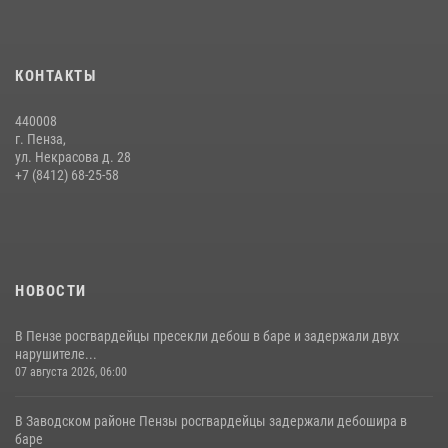
15 июля 2026, 07:00
Сотрудники пензенского ОМОН «Страж» познакомили участников
КОНТАКТЫ
сборов «Гвардеец» с вооружением и техникой Росгвардии
05 августа 2026, 06:15
6
440008
г. Пенза,
Начальник Управления Росгвардии по Пензенской области Павел
ул. Некрасова д. 28
Пучков посетил 55-й Всероссийский Лермонтовский праздник
+7 (8412) 68-25-58
поэзии в «Тарханах»
11 июля 2026, 10:00
2
НОВОСТИ
В Пензе росгвардейцы пресекли дебош в баре и задержали двух
нарушителе...
07 августа 2026, 06:00
В Заводском районе Пензы росгвардейцы задержали дебошира в
баре