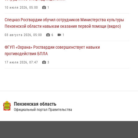
деятельность ОПГ, маскировавшейся под реабилитационный центр
(видео)
10 июля 2026, 05:00
1
04 августа 2026, 07:05
4
1
Спецназ Росгвардии обучил сотрудников Министерства культуры
Пензенской области навыкам оказания первой помощи (видео)
03 августа 2026, 05:00
6
1
ФГУП «Охрана» Росгвардии совершенствует навыки
противодействия БПЛА
17 июля 2026, 07:47
3
Военнослужащие Росгвардии в Заречном приняли участие в
просветительской лекции Общества «Знание»
16 июля 2026, 05:00
2
Пензенский спецназ Росгвардии готовит студентов к окружному
Пензенская область
этапу «Зарницы 2.0» (видео)
Официальный портал Правительства
10 июля 2026, 06:01
6
1
Интервью с сотрудником службы ОМОН: как проходит день на
службе