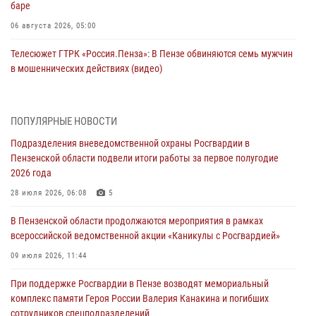
баре
06 августа 2026, 05:00
Телесюжет ГТРК «Россия.Пенза»: В Пензе обвиняются семь мужчин
в мошеннических действиях (видео)
05 августа 2026, 15:50
1
В Заречном росгвардейцы почтили память легендарного генерала
ПОПУЛЯРНЫЕ НОВОСТИ
Яковлева
Подразделения вневедомственной охраны Росгвардии в
05 августа 2026, 07:00
Пензенской области подвели итоги работы за первое полугодие
2026 года
Сотрудники пензенского ОМОН «Страж» познакомили участников
сборов «Гвардеец» с вооружением и техникой Росгвардии
28 июля 2026, 06:08
5
05 августа 2026, 06:15
6
В Пензенской области продолжаются мероприятия в рамках
всероссийской ведомственной акции «Каникулы с Росгвардией»
В Пензе сотрудники Росгвардии оказали помощь
дезориентированному пенсионеру
09 июля 2026, 11:44
05 августа 2026, 04:00
При поддержке Росгвардии в Пензе возводят мемориальный
комплекс памяти Героя России Валерия Канакина и погибших
В Пензе при силовой поддержке Росгвардии пресечена
сотрудников спецподразделений