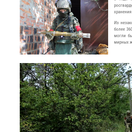
росгвард
хранения
Из незак
более 36
могли б
мирных ж