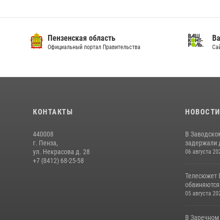
Пензенская область
Ва
Официальный портал Правительства
Сай
КОНТАКТЫ
НОВОСТ
440008
В Заводско
г. Пенза,
задержали 
ул. Некрасова д. 28
06 августа 20
+7 (8412) 68-25-58
Телесюжет 
обвиняются
05 августа 20
В Заречном