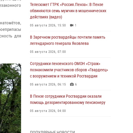
Телесюжет ГТРК «Россия.Пенза»: В Пензе
езаконного
обвиняются семь мужчин в мошеннических
действиях (видео)
натомётов,
05 августа 2026, 15:50
1
боеприпасы
сность для
В Заречном росгвардейцы почтили память
легендарного генерала Яковлева
05 августа 2026, 07:00
Сотрудники пензенского ОМОН «Страж»
познакомили участников сборов «Гвардеец»
с вооружением и техникой Росгвардии
05 августа 2026, 06:15
6
В Пензе сотрудники Росгвардии оказали
помощь дезориентированному пенсионеру
05 августа 2026, 04:00
В Пензе при силовой поддержке Росгвардии
пресечена деятельность ОПГ,
ПОПУЛЯРНЫЕ НОВОСТИ