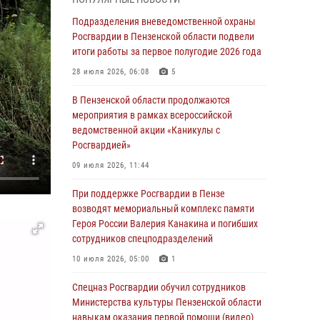
маскировавшейся под реабилитационный
центр (видео)
Подразделения вневедомственной охраны
Росгвардии в Пензенской области подвели
04 августа 2026, 07:05
4
1
итоги работы за первое полугодие 2026 года
В Управлении Росгвардии по Пензенской
28 июля 2026, 06:08
5
области подвели итоги работы за первое
полугодие 2026 года
В Пензенской области продолжаются
мероприятия в рамках всероссийской
04 августа 2026, 06:08
ведомственной акции «Каникулы с
Росгвардией»
Росгвардия обеспечила безопасность
праздничных мероприятий в День ВДВ в
09 июля 2026, 11:44
Пензе
При поддержке Росгвардии в Пензе
03 августа 2026, 07:14
1
возводят мемориальный комплекс памяти
Героя России Валерия Канакина и погибших
В Пензе сотрудники Росгвардии задержали
сотрудников спецподразделений
мужчину, который криками и нецензурной
бранью напугал жильцов многоквартирного
10 июля 2026, 05:00
1
дома
Спецназ Росгвардии обучил сотрудников
03 августа 2026, 05:59
Министерства культуры Пензенской области
навыкам оказания первой помощи (видео)
Росгвардейцы Пензенской области отмечают