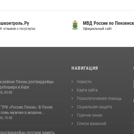
шконтроль.Ру
МВД России по Пензенск
т отзывов о госуслугах
Официальный сайт
И
НАВИГАЦИЯ
м районе Пензы росгвардейцы
Новости
дебошира в баре
Карта сайта
26, 05:00
Психологическая помощь
Социальная защита
ГТРК «Россия.Пенза»: В Пензе
 семь мужчин в мошенн...
Горячие линии
26, 15:50
Список вакансий
 росгвардейцы почтили память