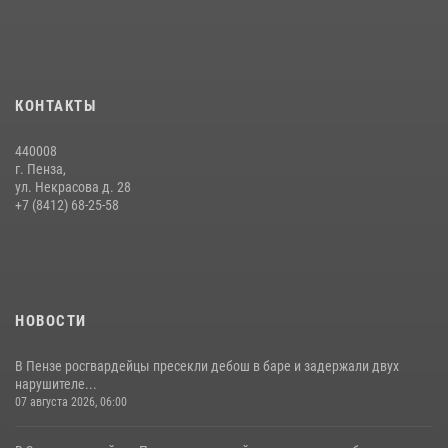
Интервью с сотрудником службы ОМОН: как проходит день на
службе
15 июля 2026, 07:00
Сотрудники пензенского ОМОН «Страж» познакомили участников
КОНТАКТЫ
сборов «Гвардеец» с вооружением и техникой Росгвардии
05 августа 2026, 06:15
6
440008
г. Пенза,
Начальник Управления Росгвардии по Пензенской области Павел
ул. Некрасова д. 28
Пучков посетил 55-й Всероссийский Лермонтовский праздник
+7 (8412) 68-25-58
поэзии в «Тарханах»
11 июля 2026, 10:00
2
НОВОСТИ
В Пензе росгвардейцы пресекли дебош в баре и задержали двух
нарушителе...
07 августа 2026, 06:00