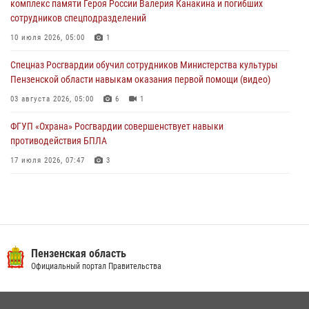
комплекс памяти Героя России Валерия Канакина и погибших
сотрудников спецподразделений
Росгвардия обеспечила безопасность праздничных мероприятий в
День ВДВ в Пензе
10 июля 2026, 05:00
1
03 августа 2026, 07:14
1
Спецназ Росгвардии обучил сотрудников Министерства культуры
Пензенской области навыкам оказания первой помощи (видео)
03 августа 2026, 05:00
6
1
ФГУП «Охрана» Росгвардии совершенствует навыки
противодействия БПЛА
17 июля 2026, 07:47
3
Пензенский спецназ Росгвардии готовит студентов к окружному
этапу «Зарницы 2.0» (видео)
10 июля 2026, 06:01
6
1
Военнослужащие Росгвардии в Заречном приняли участие в
Пензенская область
просветительской лекции Общества «Знание»
Официальный портал Правительства
16 июля 2026, 05:00
2