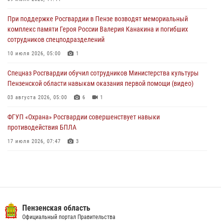
криками и нецензурной бранью напугал жильцов многоквартирного
При поддержке Росгвардии в Пензе возводят мемориальный
дома
комплекс памяти Героя России Валерия Канакина и погибших
03 августа 2026, 05:59
сотрудников спецподразделений
Росгвардейцы Пензенской области отмечают 35-летие дежурной
10 июля 2026, 05:00
1
службы
Спецназ Росгвардии обучил сотрудников Министерства культуры
03 августа 2026, 05:15
Пензенской области навыкам оказания первой помощи (видео)
03 августа 2026, 05:00
6
1
ФГУП «Охрана» Росгвардии совершенствует навыки
противодействия БПЛА
17 июля 2026, 07:47
3
Военнослужащие Росгвардии в Заречном приняли участие в
просветительской лекции Общества «Знание»
16 июля 2026, 05:00
2
Пензенский спецназ Росгвардии готовит студентов к окружному
Пензенская область
этапу «Зарницы 2.0» (видео)
Официальный портал Правительства