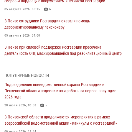
сборов «Гвардеец» с вооружением и техникой Росгвардии
05 августа 2026, 06:15
6
В Пензе сотрудники Росгвардии оказали помощь
дезориентированному пенсионеру
05 августа 2026, 04:00
В Пензе при силовой поддержке Росгвардии пресечена
деятельность ОПГ, маскировавшейся под реабилитационный центр
(видео)
04 августа 2026, 07:05
4
1
ПОПУЛЯРНЫЕ НОВОСТИ
В Управлении Росгвардии по Пензенской области подвели итоги
Подразделения вневедомственной охраны Росгвардии в
работы за первое полугодие 2026 года
Пензенской области подвели итоги работы за первое полугодие
04 августа 2026, 06:08
2026 года
Росгвардия обеспечила безопасность праздничных мероприятий в
28 июля 2026, 06:08
5
День ВДВ в Пензе
В Пензенской области продолжаются мероприятия в рамках
03 августа 2026, 07:14
1
всероссийской ведомственной акции «Каникулы с Росгвардией»
В Пензе сотрудники Росгвардии задержали мужчину, который
09 июля 2026, 11:44