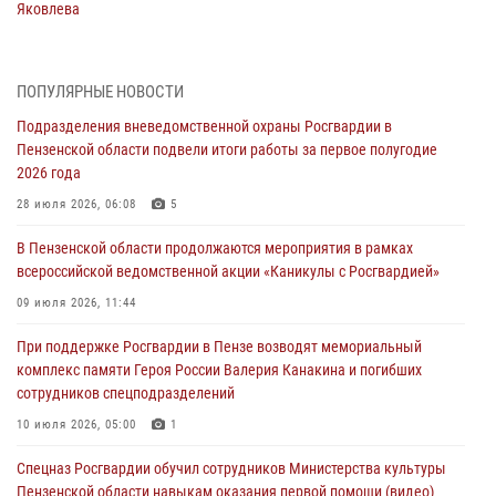
Яковлева
05 августа 2026, 07:00
Сотрудники пензенского ОМОН «Страж» познакомили участников
ПОПУЛЯРНЫЕ НОВОСТИ
сборов «Гвардеец» с вооружением и техникой Росгвардии
Подразделения вневедомственной охраны Росгвардии в
05 августа 2026, 06:15
6
Пензенской области подвели итоги работы за первое полугодие
2026 года
В Пензе сотрудники Росгвардии оказали помощь
дезориентированному пенсионеру
28 июля 2026, 06:08
5
05 августа 2026, 04:00
В Пензенской области продолжаются мероприятия в рамках
всероссийской ведомственной акции «Каникулы с Росгвардией»
В Пензе при силовой поддержке Росгвардии пресечена
деятельность ОПГ, маскировавшейся под реабилитационный центр
09 июля 2026, 11:44
(видео)
При поддержке Росгвардии в Пензе возводят мемориальный
04 августа 2026, 07:05
4
1
комплекс памяти Героя России Валерия Канакина и погибших
сотрудников спецподразделений
В Управлении Росгвардии по Пензенской области подвели итоги
работы за первое полугодие 2026 года
10 июля 2026, 05:00
1
04 августа 2026, 06:08
Спецназ Росгвардии обучил сотрудников Министерства культуры
Пензенской области навыкам оказания первой помощи (видео)