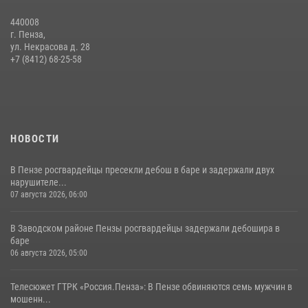
05 августа 2026, 06:15
6
440008
г. Пенза,
Начальник Управления Росгвардии по Пензенской области Павел
ул. Некрасова д. 28
Пучков посетил 55-й Всероссийский Лермонтовский праздник
+7 (8412) 68-25-58
поэзии в «Тарханах»
11 июля 2026, 10:00
2
НОВОСТИ
В Пензе росгвардейцы пресекли дебош в баре и задержали двух
нарушителе...
07 августа 2026, 06:00
В Заводском районе Пензы росгвардейцы задержали дебошира в
баре
06 августа 2026, 05:00
Телесюжет ГТРК «Россия.Пенза»: В Пензе обвиняются семь мужчин в
мошенн...