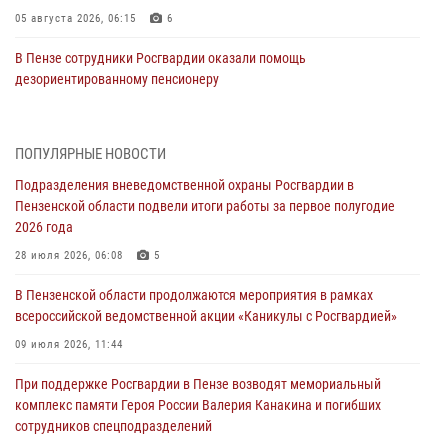
05 августа 2026, 06:15
6
В Пензе сотрудники Росгвардии оказали помощь
дезориентированному пенсионеру
05 августа 2026, 04:00
В Пензе при силовой поддержке Росгвардии пресечена
ПОПУЛЯРНЫЕ НОВОСТИ
деятельность ОПГ, маскировавшейся под реабилитационный центр
Подразделения вневедомственной охраны Росгвардии в
(видео)
Пензенской области подвели итоги работы за первое полугодие
04 августа 2026, 07:05
4
1
2026 года
В Управлении Росгвардии по Пензенской области подвели итоги
28 июля 2026, 06:08
5
работы за первое полугодие 2026 года
В Пензенской области продолжаются мероприятия в рамках
04 августа 2026, 06:08
всероссийской ведомственной акции «Каникулы с Росгвардией»
Росгвардия обеспечила безопасность праздничных мероприятий в
09 июля 2026, 11:44
День ВДВ в Пензе
При поддержке Росгвардии в Пензе возводят мемориальный
03 августа 2026, 07:14
1
комплекс памяти Героя России Валерия Канакина и погибших
сотрудников спецподразделений
В Пензе сотрудники Росгвардии задержали мужчину, который