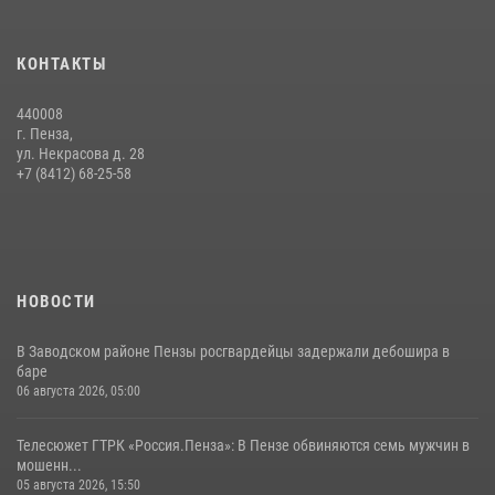
15 июля 2026, 07:00
Начальник Управления Росгвардии по Пензенской области Павел
КОНТАКТЫ
Пучков посетил 55-й Всероссийский Лермонтовский праздник
поэзии в «Тарханах»
440008
11 июля 2026, 10:00
2
г. Пенза,
ул. Некрасова д. 28
Сотрудники пензенского ОМОН «Страж» познакомили участников
+7 (8412) 68-25-58
сборов «Гвардеец» с вооружением и техникой Росгвардии
05 августа 2026, 06:15
6
НОВОСТИ
В Заводском районе Пензы росгвардейцы задержали дебошира в
баре
06 августа 2026, 05:00
Телесюжет ГТРК «Россия.Пенза»: В Пензе обвиняются семь мужчин в
мошенн...
05 августа 2026, 15:50