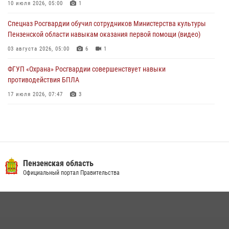
криками и нецензурной бранью напугал жильцов многоквартирного
10 июля 2026, 05:00
1
дома
Спецназ Росгвардии обучил сотрудников Министерства культуры
03 августа 2026, 05:59
Пензенской области навыкам оказания первой помощи (видео)
03 августа 2026, 05:00
6
1
ФГУП «Охрана» Росгвардии совершенствует навыки
противодействия БПЛА
17 июля 2026, 07:47
3
Военнослужащие Росгвардии в Заречном приняли участие в
просветительской лекции Общества «Знание»
16 июля 2026, 05:00
2
Пензенский спецназ Росгвардии готовит студентов к окружному
Пензенская область
этапу «Зарницы 2.0» (видео)
Официальный портал Правительства
10 июля 2026, 06:01
6
1
Интервью с сотрудником службы ОМОН: как проходит день на
службе