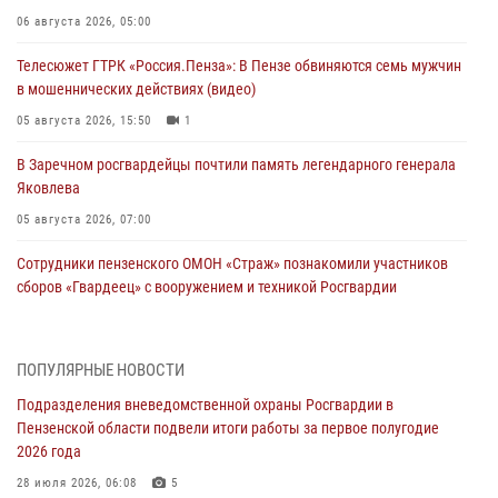
06 августа 2026, 05:00
Телесюжет ГТРК «Россия.Пенза»: В Пензе обвиняются семь мужчин
в мошеннических действиях (видео)
05 августа 2026, 15:50
1
В Заречном росгвардейцы почтили память легендарного генерала
Яковлева
05 августа 2026, 07:00
Сотрудники пензенского ОМОН «Страж» познакомили участников
сборов «Гвардеец» с вооружением и техникой Росгвардии
05 августа 2026, 06:15
6
В Пензе сотрудники Росгвардии оказали помощь
ПОПУЛЯРНЫЕ НОВОСТИ
дезориентированному пенсионеру
Подразделения вневедомственной охраны Росгвардии в
05 августа 2026, 04:00
Пензенской области подвели итоги работы за первое полугодие
2026 года
В Пензе при силовой поддержке Росгвардии пресечена
деятельность ОПГ, маскировавшейся под реабилитационный центр
28 июля 2026, 06:08
5