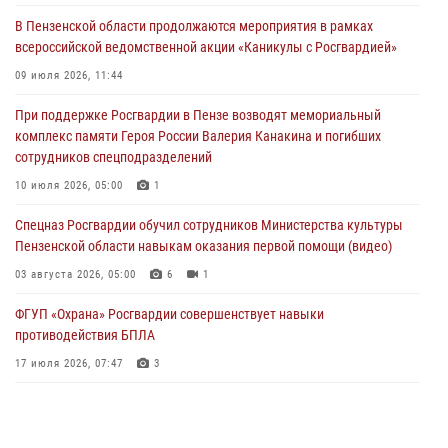
(видео)
В Пензенской области продолжаются мероприятия в рамках
04 августа 2026, 07:05
4
1
всероссийской ведомственной акции «Каникулы с Росгвардией»
В Управлении Росгвардии по Пензенской области подвели итоги
09 июля 2026, 11:44
работы за первое полугодие 2026 года
При поддержке Росгвардии в Пензе возводят мемориальный
04 августа 2026, 06:08
комплекс памяти Героя России Валерия Канакина и погибших
сотрудников спецподразделений
Росгвардия обеспечила безопасность праздничных мероприятий в
День ВДВ в Пензе
10 июля 2026, 05:00
1
03 августа 2026, 07:14
1
Спецназ Росгвардии обучил сотрудников Министерства культуры
Пензенской области навыкам оказания первой помощи (видео)
03 августа 2026, 05:00
6
1
ФГУП «Охрана» Росгвардии совершенствует навыки
противодействия БПЛА
17 июля 2026, 07:47
3
Пензенский спецназ Росгвардии готовит студентов к окружному
этапу «Зарницы 2.0» (видео)