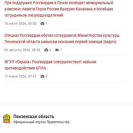
При поддержке Росгвардии в Пензе возводят мемориальный
службы
комплекс памяти Героя России Валерия Канакина и погибших
03 августа 2026, 05:15
сотрудников спецподразделений
Спецназ Росгвардии обучил сотрудников Министерства культуры
10 июля 2026, 05:00
1
Пензенской области навыкам оказания первой помощи (видео)
Спецназ Росгвардии обучил сотрудников Министерства культуры
03 августа 2026, 05:00
6
1
Пензенской области навыкам оказания первой помощи (видео)
03 августа 2026, 05:00
6
1
ФГУП «Охрана» Росгвардии совершенствует навыки
противодействия БПЛА
17 июля 2026, 07:47
3
Военнослужащие Росгвардии в Заречном приняли участие в
просветительской лекции Общества «Знание»
16 июля 2026, 05:00
2
Пензенский спецназ Росгвардии готовит студентов к окружному
Пензенская область
этапу «Зарницы 2.0» (видео)
Официальный портал Правительства
10 июля 2026, 06:01
6
1