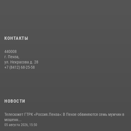
Интервью с сотрудником службы ОМОН: как проходит день на
службе
15 июля 2026, 07:00
Начальник Управления Росгвардии по Пензенской области Павел
КОНТАКТЫ
Пучков посетил 55-й Всероссийский Лермонтовский праздник
поэзии в «Тарханах»
440008
11 июля 2026, 10:00
2
г. Пенза,
ул. Некрасова д. 28
В Пензе сотрудники Росгвардии обезвредили артиллерийский
+7 (8412) 68-25-58
боеприпас времен Великой Отечественной войны (видео)
13 июля 2026, 05:03
5
1
НОВОСТИ
Телесюжет ГТРК «Россия.Пенза»: В Пензе обвиняются семь мужчин в
мошенн...
05 августа 2026, 15:50