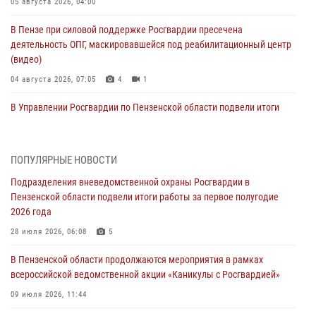
05 августа 2026, 04:00
В Пензе при силовой поддержке Росгвардии пресечена
деятельность ОПГ, маскировавшейся под реабилитационный центр
(видео)
04 августа 2026, 07:05
4
1
В Управлении Росгвардии по Пензенской области подвели итоги
работы за первое полугодие 2026 года
04 августа 2026, 06:08
ПОПУЛЯРНЫЕ НОВОСТИ
Росгвардия обеспечила безопасность праздничных мероприятий в
Подразделения вневедомственной охраны Росгвардии в
День ВДВ в Пензе
Пензенской области подвели итоги работы за первое полугодие
03 августа 2026, 07:14
1
2026 года
В Пензе сотрудники Росгвардии задержали мужчину, который
28 июля 2026, 06:08
5
криками и нецензурной бранью напугал жильцов многоквартирного
В Пензенской области продолжаются мероприятия в рамках
дома
всероссийской ведомственной акции «Каникулы с Росгвардией»
03 августа 2026, 05:59
09 июля 2026, 11:44
Росгвардейцы Пензенской области отмечают 35-летие дежурной