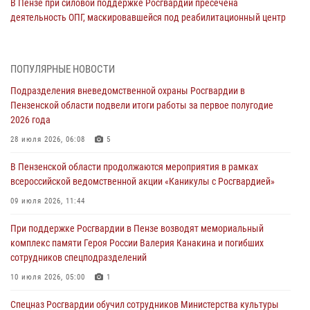
В Пензе при силовой поддержке Росгвардии пресечена
деятельность ОПГ, маскировавшейся под реабилитационный центр
(видео)
04 августа 2026, 07:05
4
1
ПОПУЛЯРНЫЕ НОВОСТИ
В Управлении Росгвардии по Пензенской области подвели итоги
Подразделения вневедомственной охраны Росгвардии в
работы за первое полугодие 2026 года
Пензенской области подвели итоги работы за первое полугодие
04 августа 2026, 06:08
2026 года
Росгвардия обеспечила безопасность праздничных мероприятий в
28 июля 2026, 06:08
5
День ВДВ в Пензе
В Пензенской области продолжаются мероприятия в рамках
03 августа 2026, 07:14
1
всероссийской ведомственной акции «Каникулы с Росгвардией»
В Пензе сотрудники Росгвардии задержали мужчину, который
09 июля 2026, 11:44
криками и нецензурной бранью напугал жильцов многоквартирного
При поддержке Росгвардии в Пензе возводят мемориальный
дома
комплекс памяти Героя России Валерия Канакина и погибших
03 августа 2026, 05:59
сотрудников спецподразделений
Росгвардейцы Пензенской области отмечают 35-летие дежурной
10 июля 2026, 05:00
1
службы
Спецназ Росгвардии обучил сотрудников Министерства культуры