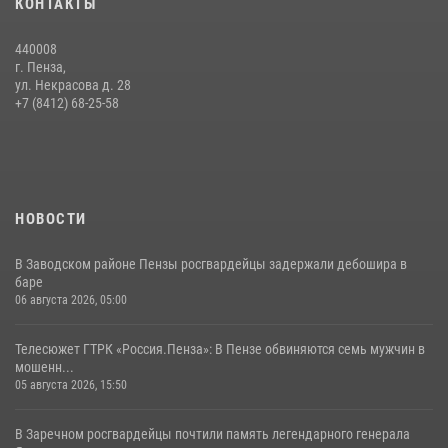
КОНТАКТЫ
Пучков посетил 55-й Всероссийский Лермонтовский праздник
поэзии в «Тарханах»
440008
11 июля 2026, 10:00
2
г. Пенза,
ул. Некрасова д. 28
В Пензе сотрудники Росгвардии обезвредили артиллерийский
+7 (8412) 68-25-58
боеприпас времен Великой Отечественной войны (видео)
13 июля 2026, 05:03
5
1
НОВОСТИ
В Заводском районе Пензы росгвардейцы задержали дебошира в
баре
06 августа 2026, 05:00
Телесюжет ГТРК «Россия.Пенза»: В Пензе обвиняются семь мужчин в
мошенн...
05 августа 2026, 15:50
В Заречном росгвардейцы почтили память легендарного генерала