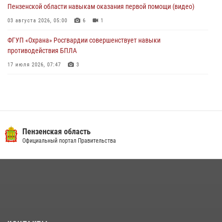
03 августа 2026, 05:15
Пензенской области навыкам оказания первой помощи (видео)
03 августа 2026, 05:00
6
1
ФГУП «Охрана» Росгвардии совершенствует навыки
противодействия БПЛА
17 июля 2026, 07:47
3
Военнослужащие Росгвардии в Заречном приняли участие в
просветительской лекции Общества «Знание»
16 июля 2026, 05:00
2
Пензенский спецназ Росгвардии готовит студентов к окружному
Пензенская область
этапу «Зарницы 2.0» (видео)
Официальный портал Правительства
10 июля 2026, 06:01
6
1
Интервью с сотрудником службы ОМОН: как проходит день на
службе
15 июля 2026, 07:00
Начальник Управления Росгвардии по Пензенской области Павел