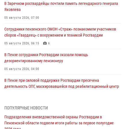
В Заречном росгвардейцы почтили память легендарного генерала
Яковлева
05 августа 2026, 07:00
Сотрудники пензенского ОМОН «Страж» познакомили участников
сборов «Гвардеец» с вооружением и техникой Росгвардии
05 августа 2026, 06:15
6
В Пензе сотрудники Росгвардии оказали помощь
дезориентированному пенсионеру
05 августа 2026, 04:00
В Пензе при силовой поддержке Росгвардии пресечена
деятельность ОПГ, маскировавшейся под реабилитационный центр
(видео)
04 августа 2026, 07:05
4
1
ПОПУЛЯРНЫЕ НОВОСТИ
В Управлении Росгвардии по Пензенской области подвели итоги
Подразделения вневедомственной охраны Росгвардии в
работы за первое полугодие 2026 года
Пензенской области подвели итоги работы за первое полугодие
04 августа 2026, 06:08