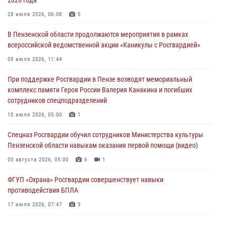
2026 года
Росгвардия обеспечила безопасность праздничных мероприятий в
28 июля 2026, 06:08
5
День ВДВ в Пензе
В Пензенской области продолжаются мероприятия в рамках
03 августа 2026, 07:14
1
всероссийской ведомственной акции «Каникулы с Росгвардией»
В Пензе сотрудники Росгвардии задержали мужчину, который
09 июля 2026, 11:44
криками и нецензурной бранью напугал жильцов многоквартирного
При поддержке Росгвардии в Пензе возводят мемориальный
дома
комплекс памяти Героя России Валерия Канакина и погибших
03 августа 2026, 05:59
сотрудников спецподразделений
Росгвардейцы Пензенской области отмечают 35-летие дежурной
10 июля 2026, 05:00
1
службы
Спецназ Росгвардии обучил сотрудников Министерства культуры
03 августа 2026, 05:15
Пензенской области навыкам оказания первой помощи (видео)
03 августа 2026, 05:00
6
1
ФГУП «Охрана» Росгвардии совершенствует навыки
противодействия БПЛА
17 июля 2026, 07:47
3
Военнослужащие Росгвардии в Заречном приняли участие в