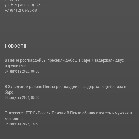
Начальник Управления Росгвардии по Пензенской области Павел
ул. Некрасова д. 28
Пучков посетил 55-й Всероссийский Лермонтовский праздник
+7 (8412) 68-25-58
поэзии в «Тарханах»
11 июля 2026, 10:00
2
НОВОСТИ
В Пензе росгвардейцы пресекли дебош в баре и задержали двух
нарушителе...
07 августа 2026, 06:00
В Заводском районе Пензы росгвардейцы задержали дебошира в
баре
06 августа 2026, 05:00
Телесюжет ГТРК «Россия.Пенза»: В Пензе обвиняются семь мужчин в
мошенн...
05 августа 2026, 15:50