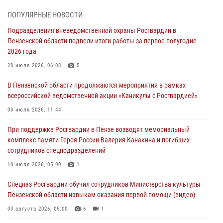
Сотрудники пензенского ОМОН «Страж» познакомили участников
ПОПУЛЯРНЫЕ НОВОСТИ
сборов «Гвардеец» с вооружением и техникой Росгвардии
Подразделения вневедомственной охраны Росгвардии в
05 августа 2026, 06:15
6
Пензенской области подвели итоги работы за первое полугодие
2026 года
В Пензе сотрудники Росгвардии оказали помощь
дезориентированному пенсионеру
28 июля 2026, 06:08
5
05 августа 2026, 04:00
В Пензенской области продолжаются мероприятия в рамках
всероссийской ведомственной акции «Каникулы с Росгвардией»
В Пензе при силовой поддержке Росгвардии пресечена
деятельность ОПГ, маскировавшейся под реабилитационный центр
09 июля 2026, 11:44
(видео)
При поддержке Росгвардии в Пензе возводят мемориальный
04 августа 2026, 07:05
4
1
комплекс памяти Героя России Валерия Канакина и погибших
сотрудников спецподразделений
В Управлении Росгвардии по Пензенской области подвели итоги
работы за первое полугодие 2026 года
10 июля 2026, 05:00
1
04 августа 2026, 06:08
Спецназ Росгвардии обучил сотрудников Министерства культуры
Пензенской области навыкам оказания первой помощи (видео)
03 августа 2026, 05:00
6
1