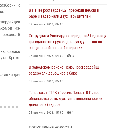
разборки с
В Пензе росгвардейцы пресекли дебош в
ы.
баре и задержали двух нарушителей
гвардейцев
07 августа 2026, 06:00
акомой. Из-
проходе. В
Сотрудники Росгвардии передали 81 единицу
гражданского оружия для нужд участников
специальной военной операции
аны, однако
07 августа 2026, 04:00
5
 уха. Кроме
В Заводском районе Пензы росгвардейцы
задержали дебошира в баре
полиции для
06 августа 2026, 05:00
Телесюжет ГТРК «Россия.Пенза»: В Пензе
обвиняются семь мужчин в мошеннических
действиях (видео)
05 августа 2026, 15:50
1
В Заречном росгвардейцы почтили память
ПОПУЛЯРНЫЕ НОВОСТИ