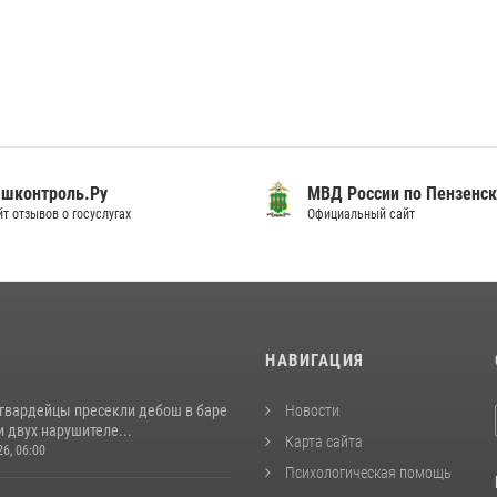
шконтроль.Ру
МВД России по Пензенск
т отзывов о госуслугах
Официальный сайт
И
НАВИГАЦИЯ
сгвардейцы пресекли дебош в баре
Новости
 двух нарушителе...
Карта сайта
26, 06:00
Психологическая помощь