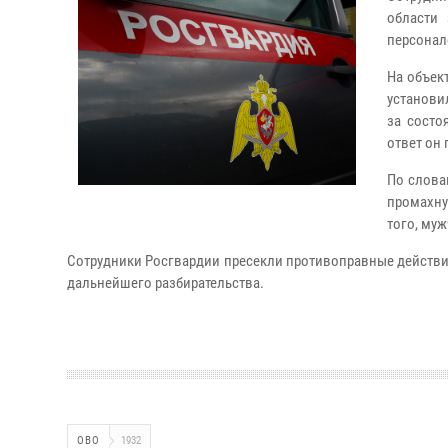
области 
персонал
На объек
установи
за состо
ответ он
По слова
промахну
того, му
Сотрудники Росгвардии пресекли противоправные действия
дальнейшего разбирательства.
ОВО
1932