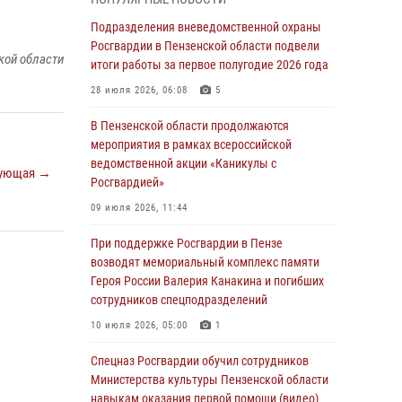
легендарного генерала Яковлева
Подразделения вневедомственной охраны
05 августа 2026, 07:00
Росгвардии в Пензенской области подвели
кой области
итоги работы за первое полугодие 2026 года
Сотрудники пензенского ОМОН «Страж»
познакомили участников сборов «Гвардеец»
28 июля 2026, 06:08
5
с вооружением и техникой Росгвардии
В Пензенской области продолжаются
05 августа 2026, 06:15
6
мероприятия в рамках всероссийской
ведомственной акции «Каникулы с
В Пензе сотрудники Росгвардии оказали
ующая →
Росгвардией»
помощь дезориентированному пенсионеру
09 июля 2026, 11:44
05 августа 2026, 04:00
При поддержке Росгвардии в Пензе
В Пензе при силовой поддержке Росгвардии
возводят мемориальный комплекс памяти
пресечена деятельность ОПГ,
Героя России Валерия Канакина и погибших
маскировавшейся под реабилитационный
сотрудников спецподразделений
центр (видео)
10 июля 2026, 05:00
1
04 августа 2026, 07:05
4
1
Спецназ Росгвардии обучил сотрудников
В Управлении Росгвардии по Пензенской
Министерства культуры Пензенской области
области подвели итоги работы за первое
навыкам оказания первой помощи (видео)
полугодие 2026 года