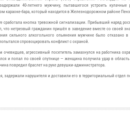
задержали 40-летнего мужчину, пытавшегося устроить кулачные 
ом караоке-бара, который находится в Железнодорожном районе Пенз
те сработала кнопка тревожной сигнализации. Прибывший наряд рос
л, что нетрезвый гражданин пришёл в заведение вместе со своей зн
яния сильного алкогольного опьянения мужчине было отказано в 
 попытался спровоцировать конфликт с охраной.
м очевидцев, агрессивный посетитель замахнулся на работника охр
лся и попал по своей спутнице — женщина получила удар в область
жчина повредил браслет на руке девушки-администратора.
, задержали нарушителя и доставили его в территориальный отдел 