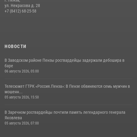
ул. Некрасова д. 28
Сотрудники пензенского ОМОН «Страж» познакомили участников
+7 (8412) 68-25-58
сборов «Гвардеец» с вооружением и техникой Росгвардии
05 августа 2026, 06:15
6
НОВОСТИ
В Заводском районе Пензы росгвардейцы задержали дебошира в
баре
06 августа 2026, 05:00
Телесюжет ГТРК «Россия.Пенза»: В Пензе обвиняются семь мужчин в
мошенн...
05 августа 2026, 15:50
В Заречном росгвардейцы почтили память легендарного генерала
Яковлева
05 августа 2026, 07:00