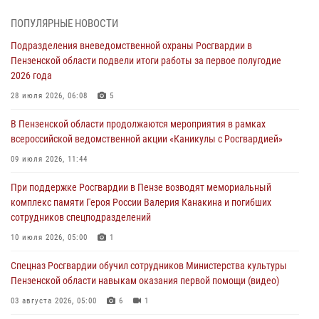
04 августа 2026, 07:05
4
1
ПОПУЛЯРНЫЕ НОВОСТИ
В Управлении Росгвардии по Пензенской области подвели итоги
Подразделения вневедомственной охраны Росгвардии в
работы за первое полугодие 2026 года
Пензенской области подвели итоги работы за первое полугодие
04 августа 2026, 06:08
2026 года
Росгвардия обеспечила безопасность праздничных мероприятий в
28 июля 2026, 06:08
5
День ВДВ в Пензе
В Пензенской области продолжаются мероприятия в рамках
03 августа 2026, 07:14
1
всероссийской ведомственной акции «Каникулы с Росгвардией»
В Пензе сотрудники Росгвардии задержали мужчину, который
09 июля 2026, 11:44
криками и нецензурной бранью напугал жильцов многоквартирного
При поддержке Росгвардии в Пензе возводят мемориальный
дома
комплекс памяти Героя России Валерия Канакина и погибших
03 августа 2026, 05:59
сотрудников спецподразделений
Росгвардейцы Пензенской области отмечают 35-летие дежурной
10 июля 2026, 05:00
1
службы
Спецназ Росгвардии обучил сотрудников Министерства культуры
03 августа 2026, 05:15
Пензенской области навыкам оказания первой помощи (видео)
03 августа 2026, 05:00
6
1