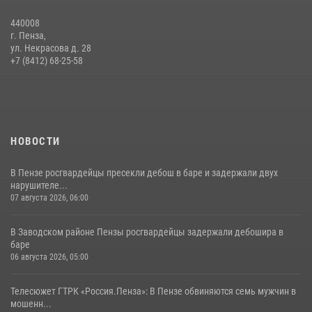
05 августа 2026, 06:15
6
440008
г. Пенза,
Начальник Управления Росгвардии по Пензенской области Павел
ул. Некрасова д. 28
Пучков посетил 55-й Всероссийский Лермонтовский праздник
+7 (8412) 68-25-58
поэзии в «Тарханах»
11 июля 2026, 10:00
2
НОВОСТИ
В Пензе росгвардейцы пресекли дебош в баре и задержали двух
нарушителе...
07 августа 2026, 06:00
В Заводском районе Пензы росгвардейцы задержали дебошира в
баре
06 августа 2026, 05:00
Телесюжет ГТРК «Россия.Пенза»: В Пензе обвиняются семь мужчин в
мошенн...