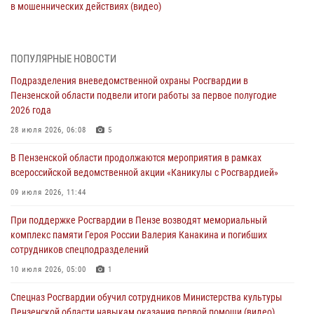
в мошеннических действиях (видео)
05 августа 2026, 15:50
1
В Заречном росгвардейцы почтили память легендарного генерала
ПОПУЛЯРНЫЕ НОВОСТИ
Яковлева
Подразделения вневедомственной охраны Росгвардии в
05 августа 2026, 07:00
Пензенской области подвели итоги работы за первое полугодие
2026 года
Сотрудники пензенского ОМОН «Страж» познакомили участников
сборов «Гвардеец» с вооружением и техникой Росгвардии
28 июля 2026, 06:08
5
05 августа 2026, 06:15
6
В Пензенской области продолжаются мероприятия в рамках
всероссийской ведомственной акции «Каникулы с Росгвардией»
В Пензе сотрудники Росгвардии оказали помощь
дезориентированному пенсионеру
09 июля 2026, 11:44
05 августа 2026, 04:00
При поддержке Росгвардии в Пензе возводят мемориальный
комплекс памяти Героя России Валерия Канакина и погибших
В Пензе при силовой поддержке Росгвардии пресечена
сотрудников спецподразделений
деятельность ОПГ, маскировавшейся под реабилитационный центр
(видео)
10 июля 2026, 05:00
1
04 августа 2026, 07:05
4
1
Спецназ Росгвардии обучил сотрудников Министерства культуры
Пензенской области навыкам оказания первой помощи (видео)