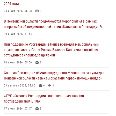
2026 года
В Пензе при силовой поддержке Росгвардии пресечена
деятельность ОПГ, маскировавшейся под реабилитационный центр
28 июля 2026, 06:08
5
(видео)
В Пензенской области продолжаются мероприятия в рамках
04 августа 2026, 07:05
4
1
всероссийской ведомственной акции «Каникулы с Росгвардией»
В Управлении Росгвардии по Пензенской области подвели итоги
09 июля 2026, 11:44
работы за первое полугодие 2026 года
При поддержке Росгвардии в Пензе возводят мемориальный
04 августа 2026, 06:08
комплекс памяти Героя России Валерия Канакина и погибших
сотрудников спецподразделений
Росгвардия обеспечила безопасность праздничных мероприятий в
День ВДВ в Пензе
10 июля 2026, 05:00
1
03 августа 2026, 07:14
1
Спецназ Росгвардии обучил сотрудников Министерства культуры
Пензенской области навыкам оказания первой помощи (видео)
03 августа 2026, 05:00
6
1
ФГУП «Охрана» Росгвардии совершенствует навыки
противодействия БПЛА
17 июля 2026, 07:47
3