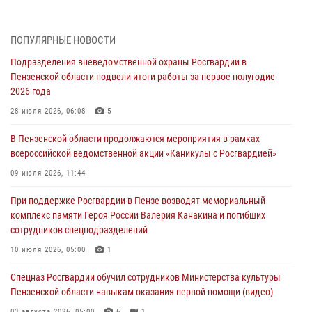
05 августа 2026, 06:15
6
В Пензе сотрудники Росгвардии оказали помощь
ПОПУЛЯРНЫЕ НОВОСТИ
дезориентированному пенсионеру
Подразделения вневедомственной охраны Росгвардии в
05 августа 2026, 04:00
Пензенской области подвели итоги работы за первое полугодие
2026 года
В Пензе при силовой поддержке Росгвардии пресечена
деятельность ОПГ, маскировавшейся под реабилитационный центр
28 июля 2026, 06:08
5
(видео)
В Пензенской области продолжаются мероприятия в рамках
04 августа 2026, 07:05
4
1
всероссийской ведомственной акции «Каникулы с Росгвардией»
В Управлении Росгвардии по Пензенской области подвели итоги
09 июля 2026, 11:44
работы за первое полугодие 2026 года
При поддержке Росгвардии в Пензе возводят мемориальный
04 августа 2026, 06:08
комплекс памяти Героя России Валерия Канакина и погибших
сотрудников спецподразделений
Росгвардия обеспечила безопасность праздничных мероприятий в
День ВДВ в Пензе
10 июля 2026, 05:00
1
03 августа 2026, 07:14
1
Спецназ Росгвардии обучил сотрудников Министерства культуры
Пензенской области навыкам оказания первой помощи (видео)
03 августа 2026, 05:00
6
1