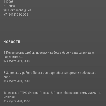
440008
г. Пенза,
Начальник Управления Росгвардии по Пензенской области Павел
ул. Некрасова д. 28
Пучков посетил 55-й Всероссийский Лермонтовский праздник
+7 (8412) 68-25-58
поэзии в «Тарханах»
11 июля 2026, 10:00
2
НОВОСТИ
В Пензе росгвардейцы пресекли дебош в баре и задержали двух
нарушителе...
07 августа 2026, 06:00
В Заводском районе Пензы росгвардейцы задержали дебошира в
баре
06 августа 2026, 05:00
Телесюжет ГТРК «Россия.Пенза»: В Пензе обвиняются семь мужчин в
мошенн...
05 августа 2026, 15:50