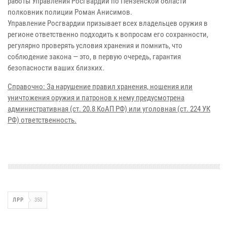
работы Управления Росгвардии по Пензенской области
полковник полиции Роман Анисимов.
Управление Росгвардии призывает всех владельцев оружия в
регионе ответственно подходить к вопросам его сохранности,
регулярно проверять условия хранения и помнить, что
соблюдение закона — это, в первую очередь, гарантия
безопасности ваших близких.
Справочно: За нарушение правил хранения, ношения или
уничтожения оружия и патронов к нему предусмотрена
административная (ст. 20.8 КоАП РФ) или уголовная (ст. 224 УК
РФ) ответственность.
ЛРР
350