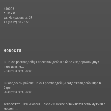
05 августа 2026, 06:15
6
440008
г. Пенза,
Начальник Управления Росгвардии по Пензенской области Павел
ул. Некрасова д. 28
Пучков посетил 55-й Всероссийский Лермонтовский праздник
+7 (8412) 68-25-58
поэзии в «Тарханах»
11 июля 2026, 10:00
2
НОВОСТИ
В Пензе росгвардейцы пресекли дебош в баре и задержали двух
нарушителе...
07 августа 2026, 06:00
В Заводском районе Пензы росгвардейцы задержали дебошира в
баре
06 августа 2026, 05:00
Телесюжет ГТРК «Россия.Пенза»: В Пензе обвиняются семь мужчин в
мошенн...