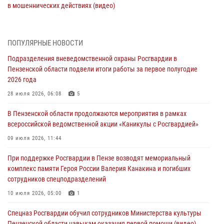
в мошеннических действиях (видео)
05 августа 2026, 15:50
1
В Заречном росгвардейцы почтили память легендарного генерала
ПОПУЛЯРНЫЕ НОВОСТИ
Яковлева
Подразделения вневедомственной охраны Росгвардии в
05 августа 2026, 07:00
Пензенской области подвели итоги работы за первое полугодие
2026 года
Сотрудники пензенского ОМОН «Страж» познакомили участников
сборов «Гвардеец» с вооружением и техникой Росгвардии
28 июля 2026, 06:08
5
05 августа 2026, 06:15
6
В Пензенской области продолжаются мероприятия в рамках
всероссийской ведомственной акции «Каникулы с Росгвардией»
В Пензе сотрудники Росгвардии оказали помощь
дезориентированному пенсионеру
09 июля 2026, 11:44
05 августа 2026, 04:00
При поддержке Росгвардии в Пензе возводят мемориальный
комплекс памяти Героя России Валерия Канакина и погибших
В Пензе при силовой поддержке Росгвардии пресечена
сотрудников спецподразделений
деятельность ОПГ, маскировавшейся под реабилитационный центр
(видео)
10 июля 2026, 05:00
1
04 августа 2026, 07:05
4
1
Спецназ Росгвардии обучил сотрудников Министерства культуры
Пензенской области навыкам оказания первой помощи (видео)