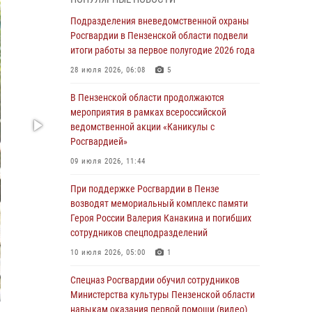
легендарного генерала Яковлева
Подразделения вневедомственной охраны
05 августа 2026, 07:00
Росгвардии в Пензенской области подвели
итоги работы за первое полугодие 2026 года
Сотрудники пензенского ОМОН «Страж»
познакомили участников сборов «Гвардеец»
28 июля 2026, 06:08
5
с вооружением и техникой Росгвардии
В Пензенской области продолжаются
05 августа 2026, 06:15
6
мероприятия в рамках всероссийской
ведомственной акции «Каникулы с
В Пензе сотрудники Росгвардии оказали
Росгвардией»
помощь дезориентированному пенсионеру
09 июля 2026, 11:44
05 августа 2026, 04:00
При поддержке Росгвардии в Пензе
В Пензе при силовой поддержке Росгвардии
возводят мемориальный комплекс памяти
пресечена деятельность ОПГ,
Героя России Валерия Канакина и погибших
маскировавшейся под реабилитационный
сотрудников спецподразделений
центр (видео)
10 июля 2026, 05:00
1
04 августа 2026, 07:05
4
1
Спецназ Росгвардии обучил сотрудников
В Управлении Росгвардии по Пензенской
Министерства культуры Пензенской области
области подвели итоги работы за первое
навыкам оказания первой помощи (видео)
полугодие 2026 года