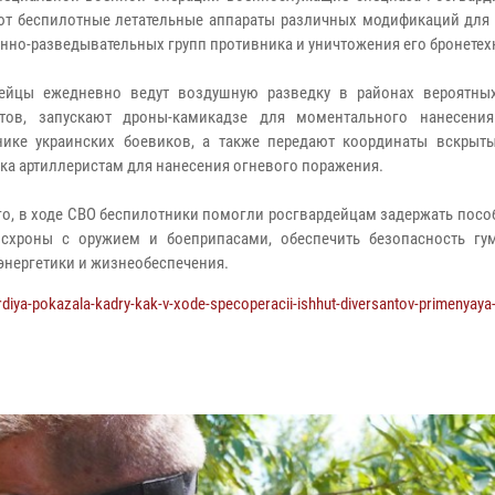
т беспилотные летательные аппараты различных модификаций для
нно-разведывательных групп противника и уничтожения его бронетех
дейцы ежедневно ведут воздушную разведку в районах вероятны
нтов, запускают дроны-камикадзе для моментального нанесени
нике украинских боевиков, а также передают координаты вскрыт
ка артиллеристам для нанесения огневого поражения.
го, в ходе СВО беспилотники помогли росгвардейцам задержать посо
схроны с оружием и боеприпасами, обеспечить безопасность гу
 энергетики и жизнеобеспечения.
diya-pokazala-kadry-kak-v-xode-specoperacii-ishhut-diversantov-primenyaya-b