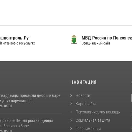
шконтроль.Ру
МВД России по Пензенск
т отзывов о госуслугах
Официальный сайт
И
НАВИГАЦИЯ
сгвардейцы пресекли дебош в баре
Новости
 двух нарушителе...
Карта сайта
26, 06:00
Психологическая помощь
Социальная защита
м районе Пензы росгвардейцы
дебошира в баре
Горячие линии
26, 05:00