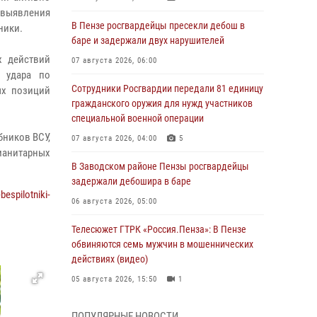
 выявления
В Пензе росгвардейцы пресекли дебош в
ники.
баре и задержали двух нарушителей
х действий
07 августа 2026, 06:00
я удара по
Сотрудники Росгвардии передали 81 единицу
ых позиций
гражданского оружия для нужд участников
специальной военной операции
бников ВСУ,
07 августа 2026, 04:00
5
манитарных
В Заводском районе Пензы росгвардейцы
задержали дебошира в баре
espilotniki-
06 августа 2026, 05:00
Телесюжет ГТРК «Россия.Пенза»: В Пензе
обвиняются семь мужчин в мошеннических
действиях (видео)
05 августа 2026, 15:50
1
В Заречном росгвардейцы почтили память
ПОПУЛЯРНЫЕ НОВОСТИ