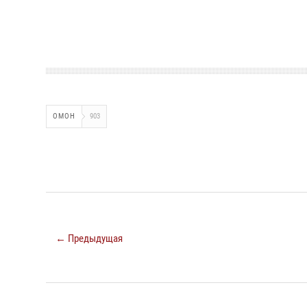
ОМОН
903
← Предыдущая