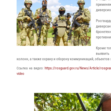
применяю
диверсио
Росгвар
диверса
бронетех
противни
Кроме то
выявить 
колонн, а также охрану и оборону коммуникаций, объектов
https://rosguard.gov.ru/News/Article/rosgvar
Ссылка на видео:
video