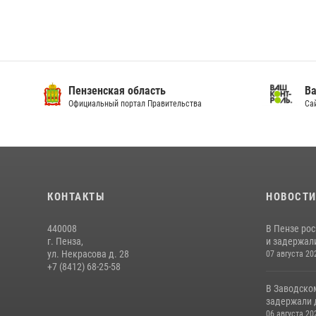
Пензенская область
Ва
Официальный портал Правительства
Сай
КОНТАКТЫ
НОВОСТ
440008
В Пензе ро
г. Пенза,
и задержали
ул. Некрасова д. 28
07 августа 20
+7 (8412) 68-25-58
В Заводско
задержали 
06 августа 20