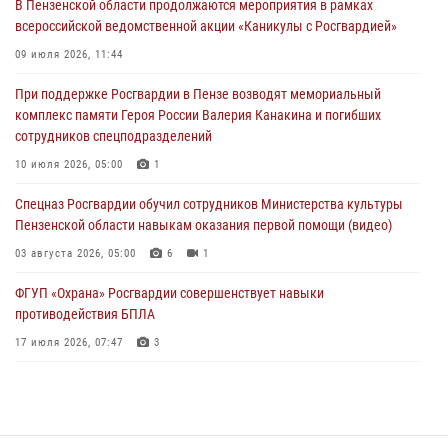
В Пензенской области продолжаются мероприятия в рамках
всероссийской ведомственной акции «Каникулы с Росгвардией»
В Пензе при силовой поддержке Росгвардии пресечена
деятельность ОПГ, маскировавшейся под реабилитационный центр
09 июля 2026, 11:44
(видео)
При поддержке Росгвардии в Пензе возводят мемориальный
04 августа 2026, 07:05
4
1
комплекс памяти Героя России Валерия Канакина и погибших
сотрудников спецподразделений
В Управлении Росгвардии по Пензенской области подвели итоги
работы за первое полугодие 2026 года
10 июля 2026, 05:00
1
04 августа 2026, 06:08
Спецназ Росгвардии обучил сотрудников Министерства культуры
Пензенской области навыкам оказания первой помощи (видео)
03 августа 2026, 05:00
6
1
ФГУП «Охрана» Росгвардии совершенствует навыки
противодействия БПЛА
17 июля 2026, 07:47
3
Пензенский спецназ Росгвардии готовит студентов к окружному
этапу «Зарницы 2.0» (видео)
10 июля 2026, 06:01
6
1