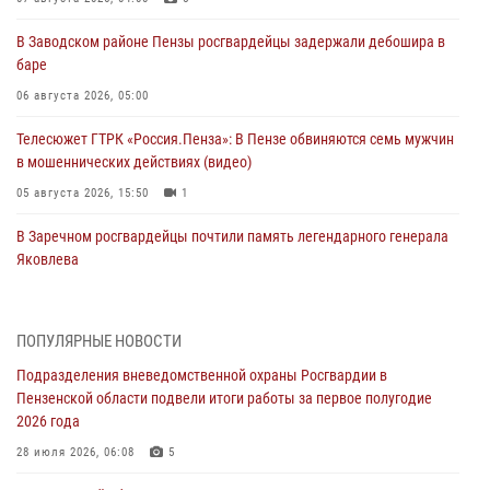
В Заводском районе Пензы росгвардейцы задержали дебошира в
баре
06 августа 2026, 05:00
Телесюжет ГТРК «Россия.Пенза»: В Пензе обвиняются семь мужчин
в мошеннических действиях (видео)
05 августа 2026, 15:50
1
В Заречном росгвардейцы почтили память легендарного генерала
Яковлева
05 августа 2026, 07:00
Сотрудники пензенского ОМОН «Страж» познакомили участников
ПОПУЛЯРНЫЕ НОВОСТИ
сборов «Гвардеец» с вооружением и техникой Росгвардии
Подразделения вневедомственной охраны Росгвардии в
05 августа 2026, 06:15
6
Пензенской области подвели итоги работы за первое полугодие
2026 года
В Пензе сотрудники Росгвардии оказали помощь
дезориентированному пенсионеру
28 июля 2026, 06:08
5
05 августа 2026, 04:00